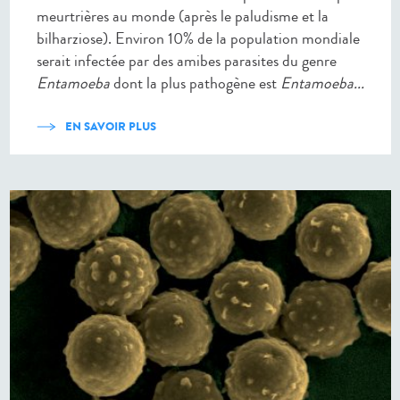
meurtrières au monde (après le paludisme et la
bilharziose). Environ 10% de la population mondiale
serait infectée par des amibes parasites du genre
Entamoeba
dont la plus pathogène est
Entamoeba...
EN SAVOIR PLUS