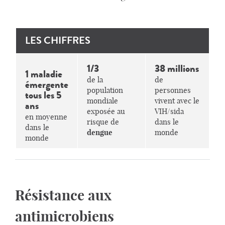
LES CHIFFRES
1/3
38 millions
1 maladie
de la
de
émergente
population
personnes
tous les 5
mondiale
vivent avec le
ans
exposée au
VIH/sida
en moyenne
risque de
dans le
dans le
dengue
monde
monde
Résistance aux
antimicrobiens