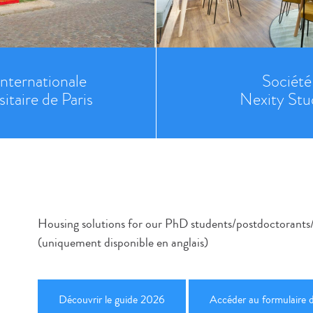
internationale
Société
sitaire de Paris
Nexity Stu
Housing solutions for our PhD students/postdoctorants/v
(uniquement disponible en anglais)
Découvrir le guide 2026
Accéder au formulaire