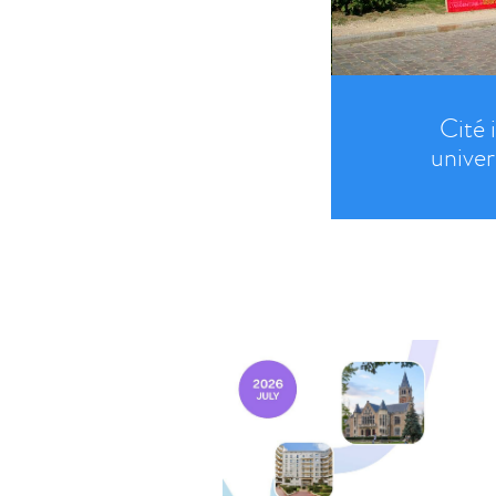
Cité 
univer