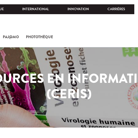
UE
INTERNATIONAL
INNOVATION
CARRIÈRES
PAJ@MO
PHOTOTHÈQUE
OURCES EN INFORMATI
(CERIS)