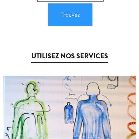
UTILISEZ NOS SERVICES