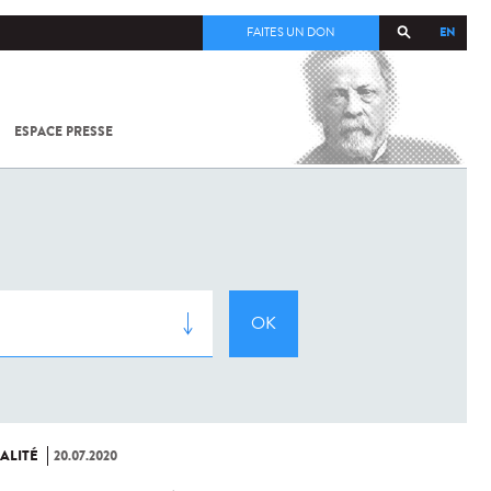
EN
FAITES UN DON
ESPACE PRESSE
TOUT SUR
SARS-
COV-2 /
COVID-19
À
L'INSTITUT
PASTEUR
ALITÉ
20.07.2020