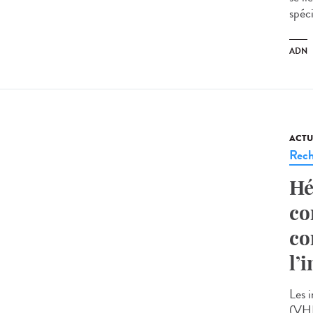
spéci
ADN
ACTU
Rech
Hé
co
co
l’
Les 
(VHB