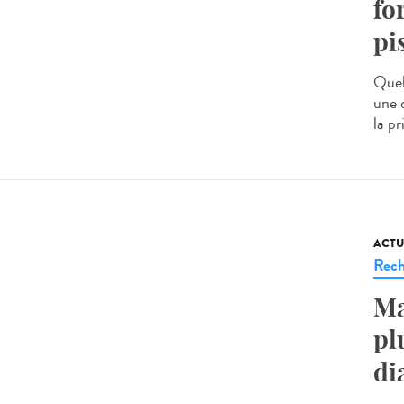
fo
pi
Quel
une 
la pr
ACTU
Rech
Ma
pl
di