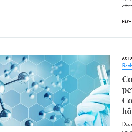
effet
HÉPAT
ACTU
Rech
Co
pe
Co
hô
Des 
mani