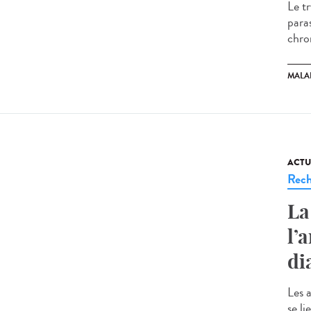
Le t
para
chro
MALA
ACTU
Rech
La
l’
di
Les 
se li