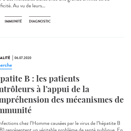
ficité. Au vu de leurs...
IMMUNITÉ
DIAGNOSTIC
ALITÉ
06.07.2020
erche
patite B : les patients
ntrôleurs à l’appui de la
mpréhension des mécanismes de
immunité
infections chez l’Homme causées par le virus de l’hépatite B
) représentent un véritable problème de santé publique. En