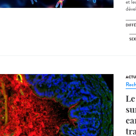
et le
déve
DIFF
SE
ACTU
Rech
Le
su
ca
tr