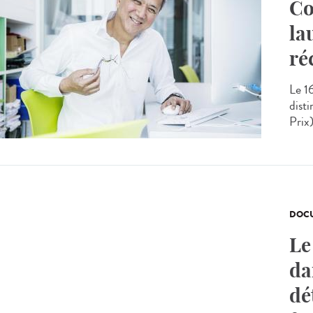
Co
la
ré
Le 1
dist
Prix
DOCU
Le
da
dé