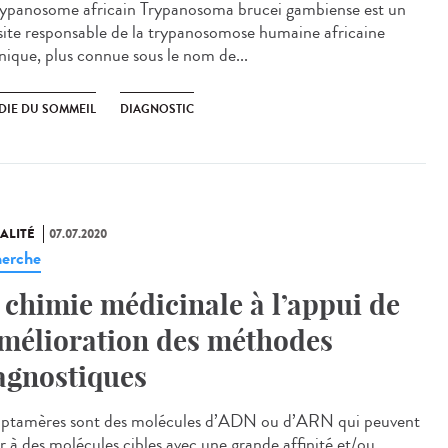
rypanosome africain Trypanosoma brucei gambiense est un
site responsable de la trypanosomose humaine africaine
nique, plus connue sous le nom de...
DIE DU SOMMEIL
DIAGNOSTIC
ALITÉ
07.07.2020
erche
 chimie médicinale à l’appui de
amélioration des méthodes
agnostiques
aptamères sont des molécules d’ADN ou d’ARN qui peuvent
er à des molécules cibles avec une grande affinité et/ou