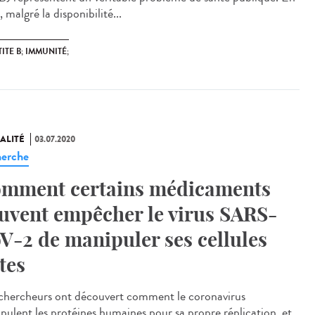
, malgré la disponibilité...
ITE B; IMMUNITÉ;
ALITÉ
03.07.2020
erche
mment certains médicaments
uvent empêcher le virus SARS-
V-2 de manipuler ses cellules
tes
chercheurs ont découvert comment le coronavirus
pulent les protéines humaines pour sa propre réplication, et