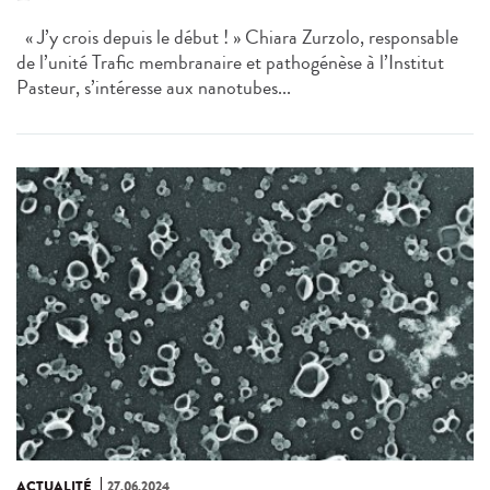
« J’y crois depuis le début ! » Chiara Zurzolo, responsable
de l’unité Trafic membranaire et pathogénèse à l’Institut
Pasteur, s’intéresse aux nanotubes...
ACTUALITÉ
27.06.2024