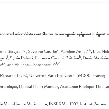
sociated microbiota contributes to oncogenic epigenetic signatu
a,c
a
a,b
mma Bergsten
, Séverine Couffin
, Aurélien Amiot
, Biba Ne
f
g
h
gelis
, Sylvie Rabot
, Florence Canoui-Poitrine
, Denis Mestivie
j,2
c,k,1,2
ie
, and Philippe J. Sansonetti
earch Team), Université Paris Est, Créteil 94000, France;
nterologie, Hôpital Henri Mondor, Assistance Publique-Hôpitaux
ie Microbienne Moléculaire, INSERM U1202, Institut Pasteur, 