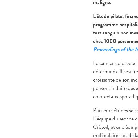
maligne.
L’étude pilote, fina
programme hospitalie
test sanguin non inva
chez 1000 personnes. 
Proceedings of the 
Le cancer colorectal
déterminés. Il résul
croissante de son in
peuvent induire des a
colorectaux sporadiq
Plusieurs études se s
L’équipe du service 
Créteil, et une équi
moléculaire » et de l