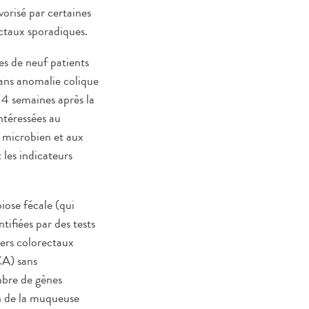
orisé par certaines
ctaux sporadiques.
hes de neuf patients
sans anomalie colique
14 semaines après la
ntéressées au
l microbien et aux
 les indicateurs
iose fécale (qui
tifiées par des tests
ncers colorectaux
CA) sans
mbre de gènes
in de la muqueuse