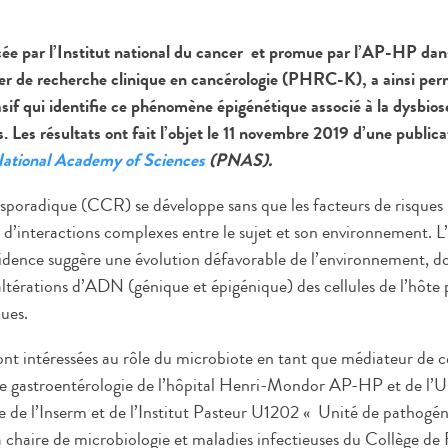
ncée par l’Institut national du cancer et promue par l’AP-HP dan
r de recherche clinique en cancérologie (PHRC-K), a ainsi per
sif qui identifie ce phénomène épigénétique associé à la dysbiose
Les résultats ont fait l’objet le 11 novembre 2019 d’une publica
National Academy of Sciences
(PNAS).
 sporadique (CCR) se développe sans que les facteurs de risques 
te d’interactions complexes entre le sujet et son environnement.
cidence suggère une évolution défavorable de l’environnement, 
ltérations d’ADN (génique et épigénique) des cellules de l’hôte 
ues.
ont intéressées au rôle du microbiote en tant que médiateur de ce
de gastroentérologie de l’hôpital Henri-Mondor AP-HP et de l’Un
pe de l’Inserm et de l’Institut Pasteur U1202 « Unité de pathogé
a chaire de microbiologie et maladies infectieuses du Collège de