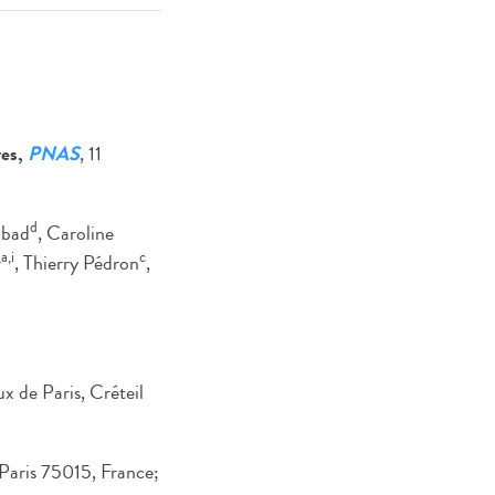
res,
PNAS
, 11
d
bbad
, Caroline
a,i
c
r
, Thierry Pédron
,
 de Paris, Créteil
Paris 75015, France;