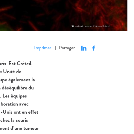
© Institut Pasteur / Gérard Eberl
Imprimer
Partager
|
ris-Est Créteil,
 « Unité de
cupe également la
 déséquilibre du
n. Les équipes
aboration avec
s-Unis ont en effet
chez la souris
pement d’une tumeur