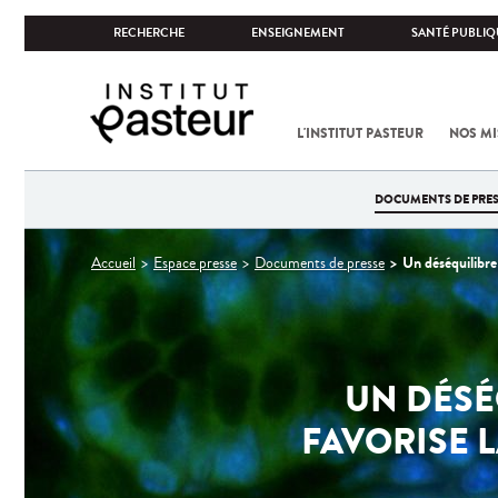
RECHERCHE
ENSEIGNEMENT
SANTÉ PUBLIQ
L'INSTITUT PASTEUR
NOS MI
DOCUMENTS DE PRES
Vous
Un déséquilibre 
Accueil
Espace presse
Documents de presse
êtes
ici
UN DÉSÉ
FAVORISE 