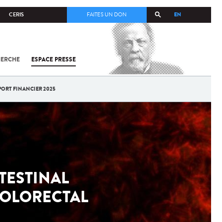
EN
CERIS
FAITES UN DON
HERCHE
ESPACE PRESSE
TOUT SUR
SARS-
COV-2 /
COVID-19
PORT FINANCIER 2025
À
L'INSTITUT
PASTEUR
TESTINAL
COLORECTAL