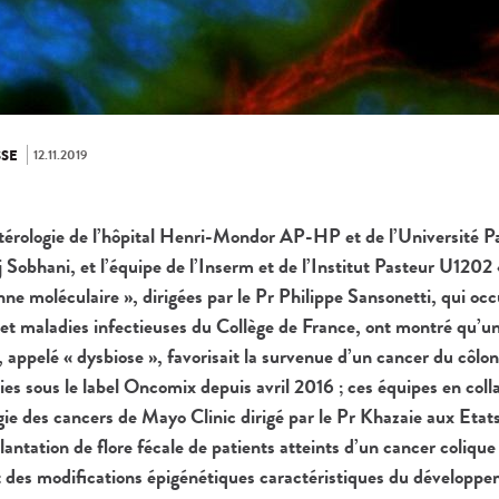
12.11.2019
SE
térologie de l’hôpital Henri-Mondor AP-HP et de l’Université Pa
dj Sobhani, et l’équipe de l’Inserm et de l’Institut Pasteur U1202
ne moléculaire », dirigées par le Pr Philippe Sansonetti, qui oc
 et maladies infectieuses du Collège de France, ont montré qu’un
, appelé « dysbiose », favorisait la survenue d’un cancer du côlo
ies sous le label Oncomix depuis avril 2016 ; ces équipes en coll
ie des cancers de Mayo Clinic dirigé par le Pr Khazaie aux Etat
antation de flore fécale de patients atteints d’un cancer colique 
et des modifications épigénétiques caractéristiques du dévelop