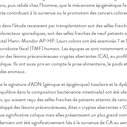
ris, puis validé chez l’homme, que le mécanisme épigénétique fav
ote contribuait à la survenue ou la promotion des cancers colore
s dans l’étude recevaient par transplantation soit des selles fraic
olorectaux sporadiques, soit des selles fraiches de neuf patients 
ôpital Henri-Mondor AP-HP. Leurs colons ont été examinés 7 et 
icrobiote fécal (TMF) humain. Les équipes se sont notamment i
ion des lésions précancéreuses-cryptes aberrantes (CA), au profi
ique. Ils ont aussi pris en compte la prise alimentaire, le poids et
 des animaux.
e la signature d'ADN (génique et épigénique) tissulaire et la dysb
uilibre dans la composition bactérienne intestinale) ont été iden
is, qui avaient reçu des selles fraiches de patients atteints de ca
eloppé des lésions précancéreuses, dites « cryptes aberrantes » (
ue significative colique mais elles présentaient un plus grand no
erniers ont été significativement liés à la survenue de CA au se