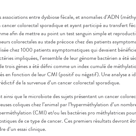
es associations entre dysbiose fécale, et anomalies d’ADN (méthyl
n cancer colorectal sporadique et ayant participé au transfert féc
me afin de mettre au point un test sanguin simple et reproduct
meurs colorectales au stade précoce chez des patients asymptoma
alisée chez 1000 patients asymptomatiques qui devaient bénéficie
actéries impliquées, l’ensemble de leur génome bactérien a été s
e trois gènes a été défini comme un index cumulé de méthylati
sés en fonction de leur CMI (positif ou négatif). Une analyse a id
dictif de la survenue d’un cancer colorectal sporadique.
 ainsi que le microbiote des sujets présentant un cancer colorec
reuses coliques chez l’animal par l’hyperméthylation d’un nombre
erméthylation (CMI) et/ou les bactéries pro méthylatrices pourr
stiques de ce type de cancer. Ces premiers résultats devront êtr
re d’un essai clinique.