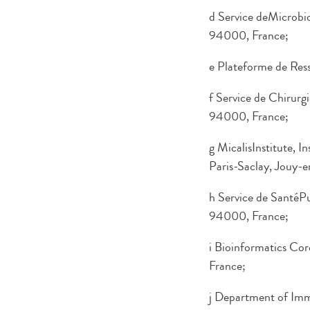
d Service deMicrobio
94000, France;
e Plateforme de Res
f Service de Chirurg
94000, France;
g MicalisInstitute, 
Paris-Saclay, Jouy-
h Service de SantéP
94000, France;
i Bioinformatics C
France;
j Department of Im