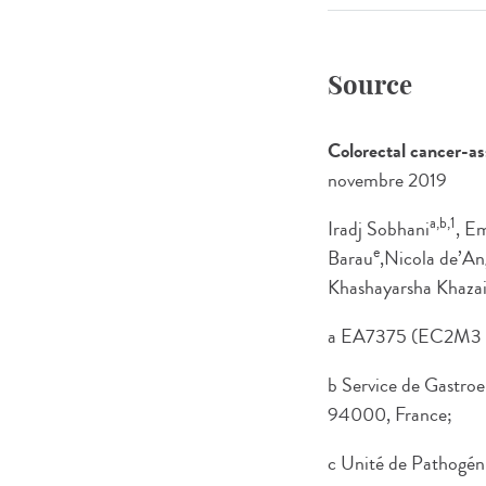
Source
Colorectal cancer-as
novembre 2019
a,b,1
Iradj Sobhani
, E
e
Barau
,Nicola de’An
Khashayarsha Khaza
a EA7375 (EC2M3 Res
b Service de Gastroe
94000, France;
c Unité de Pathogén