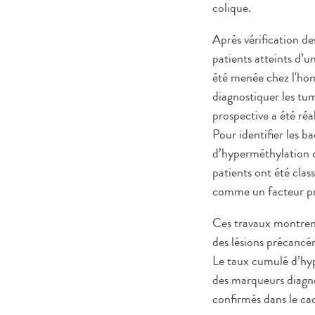
colique.
Après vérification d
patients atteints d’u
été menée chez l'hom
diagnostiquer les tu
prospective a été ré
Pour identifier les b
d’hyperméthylation d
patients ont été clas
comme un facteur pré
Ces travaux montrent
des lésions précancé
Le taux cumulé d’hyp
des marqueurs diagno
confirmés dans le cad