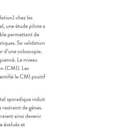
ation) chez les
al, une étude pilote a
ible permettant de
tiques. Sa validation
r d’une coloscopie.
équencé. Le niveau
on (CMI). Les
entifié le CMI positif
tal sporadique induit
 restreint de gènes.
aient ainsi devenir
e évalués et