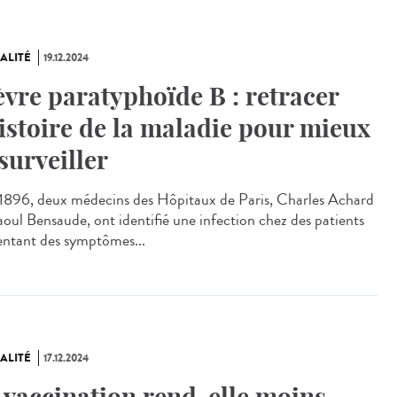
ALITÉ
19.12.2024
èvre paratyphoïde B : retracer
histoire de la maladie pour mieux
 surveiller
896, deux médecins des Hôpitaux de Paris, Charles Achard
aoul Bensaude, ont identifié une infection chez des patients
entant des symptômes...
ALITÉ
17.12.2024
 vaccination rend-elle moins