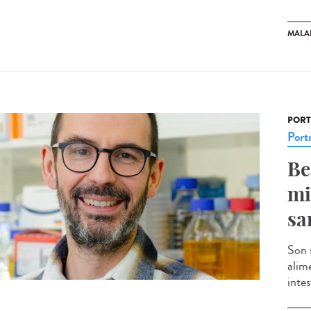
MALA
PORT
Portr
Be
mi
sa
Son 
alim
intes