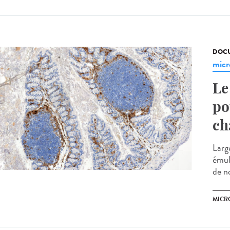
DOCU
micr
Le
po
ch
Large
émuls
de n
MICR