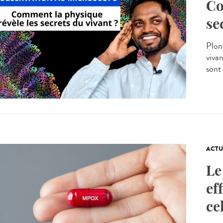
Co
se
Plong
viva
sont 
ACTU
Le
ef
ce