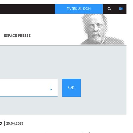
EN
FAITES UN DON
ESPACE PRESSE
TOUT SUR
SARS-
COV-2 /
COVID-19
À
L'INSTITUT
PASTEUR
O
25.04.2025