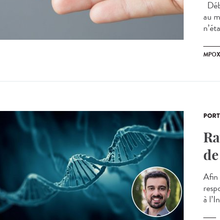
Débu
au mp
n’éta
MPO
PORT
Ra
de
Afin
resp
à l’I