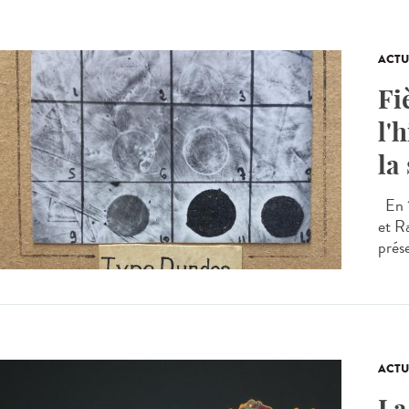
ACTU
Fi
l'
la
En 1
et R
prés
ACTU
La