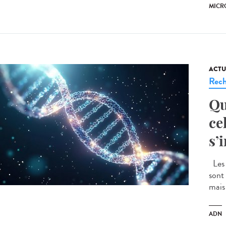
MICR
ACTU
Rech
Qu
ce
s’
Les 
sont
mais
ADN