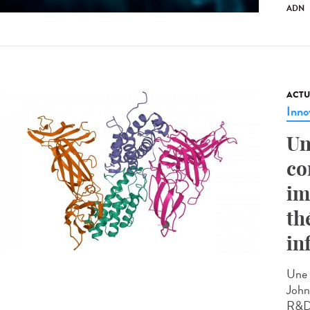
ADN
ACTU
Inno
Un
co
im
th
in
Une 
John
R&D)