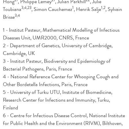
Hong
, Philippe Lemey
, Julian Parkhill
, Julie
3,4,23
1
1,2
Toubiana
, Simon Cauchemez
, Henrik Salje
, Sylvain
3,4
Brisse
1 - Institut Pasteur, Mathematical Modelling of Infectious
Diseases Unit, UMR2000, CNRS, France
2 - Department of Genetics, University of Cambridge,
Cambridge, UK
3 - Institut Pasteur, Biodiversity and Epidemiology of
Bacterial Pathogens, Paris, France
4 - National Reference Center for Whooping Cough and
Other Bordetella Infections, Paris, France
5 - University of Turku UTU, Institute of Biomedicine,
Research Center for Infections and Immunity, Turku,
Finland
6 - Centre for Infectious Disease Control, National Institute
for Public Health and the Environment (RIVM), Bilthoven,