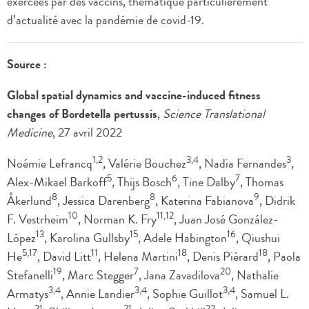
exercées par des vaccins, thématique particulièrement
d’actualité avec la pandémie de covid-19.
Source :
Global spatial dynamics and vaccine-induced fitness
changes of Bordetella pertussis
,
Science Translational
Medicine
, 27 avril 2022
1,2
3,4
3
Noémie Lefrancq
, Valérie Bouchez
, Nadia Fernandes
,
5
6
7
Alex-Mikael Barkoff
, Thijs Bosch
, Tine Dalby
, Thomas
8
8
9
Åkerlund
, Jessica Darenberg
, Katerina Fabianova
, Didrik
10
11,12
F. Vestrheim
, Norman K. Fry
, Juan José González-
13
15
16
López
, Karolina Gullsby
, Adele Habington
, Qiushui
5,17
11
18
18
He
, David Litt
, Helena Martini
, Denis Piérard
, Paola
19
7
20
Stefanelli
, Marc Stegger
, Jana Zavadilova
, Nathalie
3,4
3,4
3,4
Armatys
, Annie Landier
, Sophie Guillot
, Samuel L.
21
21
22