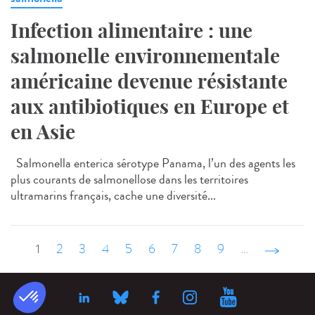
Infection alimentaire : une
salmonelle environnementale
américaine devenue résistante
aux antibiotiques en Europe et
en Asie
Salmonella enterica sérotype Panama, l’un des agents les
plus courants de salmonellose dans les territoires
ultramarins français, cache une diversité...
1
2
3
4
5
6
7
8
9
…
suivant ›