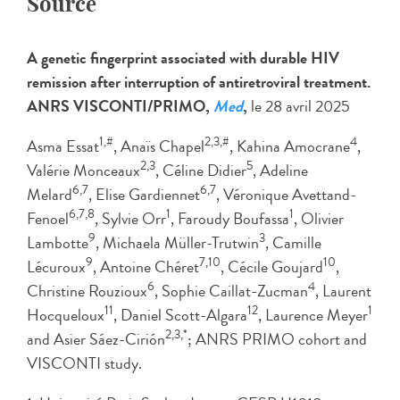
Source
A genetic fingerprint associated with durable HIV
remission after interruption of antiretroviral treatment.
ANRS VISCONTI/PRIMO,
Med
,
le 28 avril 2025
1,#
2,3,#
4
Asma Essat
, Anaïs Chapel
, Kahina Amocrane
,
2,3
5
Valérie Monceaux
, Céline Didier
, Adeline
6,7
6,7
Melard
, Elise Gardiennet
, Véronique Avettand-
6,7,8
1
1
Fenoel
, Sylvie Orr
, Faroudy Boufassa
, Olivier
9
3
Lambotte
, Michaela Müller-Trutwin
, Camille
9
7,10
10
Lécuroux
, Antoine Chéret
, Cécile Goujard
,
6
4
Christine Rouzioux
, Sophie Caillat-Zucman
, Laurent
11
12
1
Hocqueloux
, Daniel Scott-Algara
, Laurence Meyer
2,3,*
and Asier Sáez-Cirión
; ANRS PRIMO cohort and
VISCONTI study.