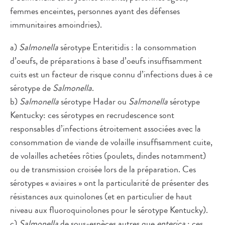
femmes enceintes, personnes ayant des défenses
immunitaires amoindries).
a)
Salmonella
sérotype Enteritidis : la consommation
d’oeufs, de préparations à base d’oeufs insuffisamment
cuits est un facteur de risque connu d’infections dues à ce
sérotype de
Salmonella
.
b)
Salmonella
sérotype Hadar ou
Salmonella
sérotype
Kentucky: ces sérotypes en recrudescence sont
responsables d’infections étroitement associées avec la
consommation de viande de volaille insuffisamment cuite,
de volailles achetées rôties (poulets, dindes notamment)
ou de transmission croisée lors de la préparation. Ces
sérotypes « aviaires » ont la particularité de présenter des
résistances aux quinolones (et en particulier de haut
niveau aux fluoroquinolones pour le sérotype Kentucky).
c)
Salmonella
de sous-espèces autres que
enterica
: ces