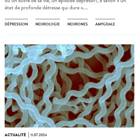
ou un autre de sa vie, un épisode dépressif1, à savoir « un
état de profonde détresse qui dure »....
DÉPRESSION
NEUROLOGIE
NEURONES
AMYGDALE
ACTUALITÉ
11.07.2024