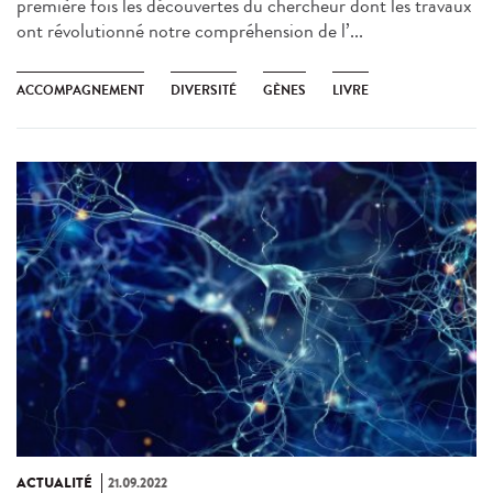
première fois les découvertes du chercheur dont les travaux
ont révolutionné notre compréhension de l’...
ACCOMPAGNEMENT
DIVERSITÉ
GÈNES
LIVRE
ACTUALITÉ
21.09.2022