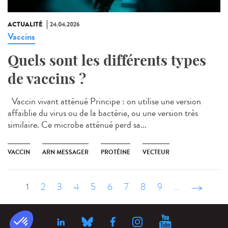
ACTUALITÉ
24.04.2026
Vaccins
Quels sont les différents types
de vaccins ?
Vaccin vivant atténué Principe : on utilise une version
affaiblie du virus ou de la bactérie, ou une version très
similaire. Ce microbe atténué perd sa...
VACCIN
ARN MESSAGER
PROTÉINE
VECTEUR
1
2
3
4
5
6
7
8
9
…
suivant ›