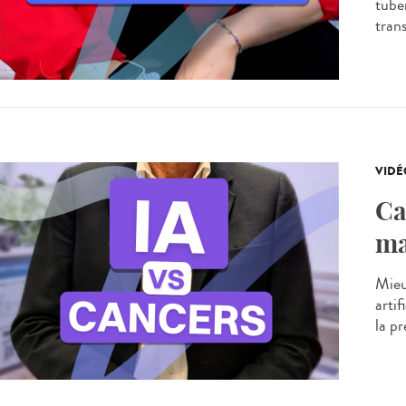
tube
tran
VIDÉ
Ca
ma
Mieu
artif
la p