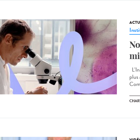
ACTU
Insti
No
mi
L'Ins
plus
Comp
CHAR