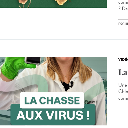
comm
? Dep
ESCH
VIDÉ
La
Une 
Chlo
comm