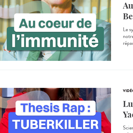
Au
Be
Le s
notr
répar
VIDÉ
Lu
Ya
Scie