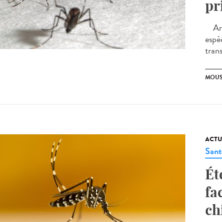
pr
Arti
espè
tran
MOUS
ACTU
Sant
Ét
fa
ch