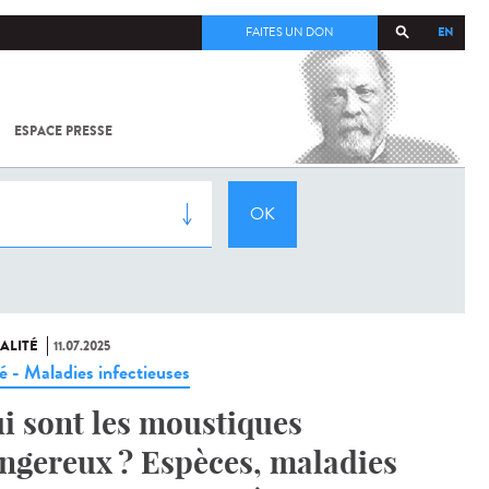
EN
FAITES UN DON
ESPACE PRESSE
TOUT SUR
SARS-
COV-2 /
COVID-19
À
L'INSTITUT
PASTEUR
ALITÉ
11.07.2025
é - Maladies infectieuses
i sont les moustiques
ngereux ? Espèces, maladies