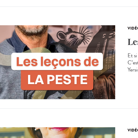
VIDÉ
Le
Et s
C’es
Yersi
VIDÉ