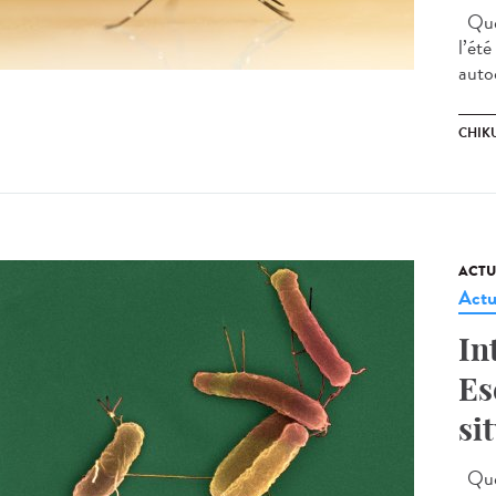
Quel
l’ét
auto
CHIK
ACTU
Actu
In
Es
si
Quell