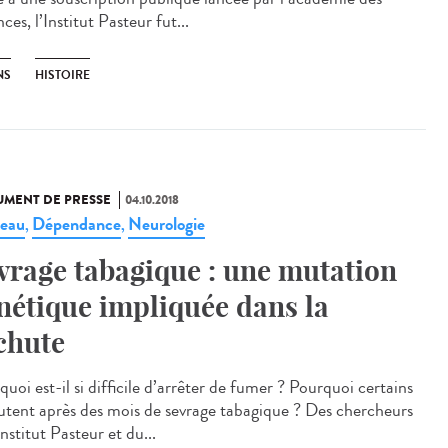
ces, l’Institut Pasteur fut...
NS
HISTOIRE
MENT DE PRESSE
04.10.2018
eau
Dépendance
Neurologie
,
,
vrage tabagique : une mutation
nétique impliquée dans la
chute
uoi est-il si difficile d’arrêter de fumer ? Pourquoi certains
utent après des mois de sevrage tabagique ? Des chercheurs
Institut Pasteur et du...