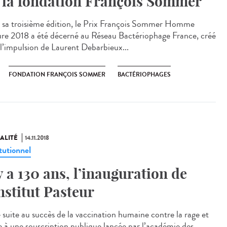
 la fondation François Sommer
 sa troisième édition, le Prix François Sommer Homme
re 2018 a été décerné au Réseau Bactériophage France, créé
 l’impulsion de Laurent Debarbieux...
FONDATION FRANÇOIS SOMMER
BACTÉRIOPHAGES
ALITÉ
14.11.2018
tutionnel
 y a 130 ans, l’inauguration de
Institut Pasteur
 suite au succès de la vaccination humaine contre la rage et
e à une souscription publique lancée par l’académie des