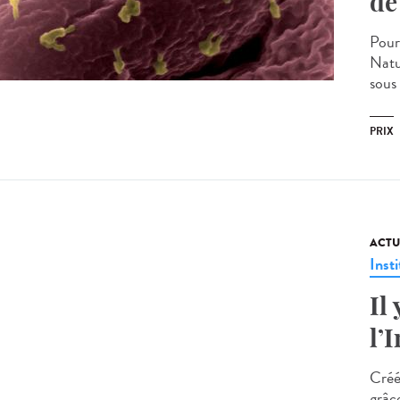
de
Pour
Natu
sous
PRIX
ACTU
Insti
Il
l’
Créé
grâc