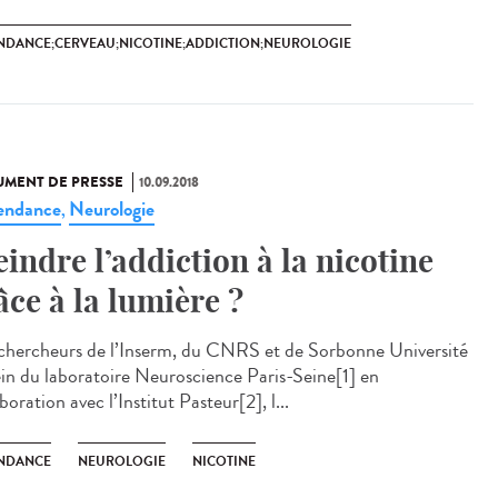
NDANCE;CERVEAU;NICOTINE;ADDICTION;NEUROLOGIE
MENT DE PRESSE
10.09.2018
endance
Neurologie
,
eindre l’addiction à la nicotine
âce à la lumière ?
chercheurs de l’Inserm, du CNRS et de Sorbonne Université
ein du laboratoire Neuroscience Paris-Seine[1] en
boration avec l’Institut Pasteur[2], l...
NDANCE
NEUROLOGIE
NICOTINE