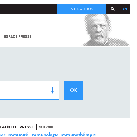
EN
FAITES UN DON
ESPACE PRESSE
TOUT SUR
SARS-
COV-2 /
COVID-19
À
L'INSTITUT
PASTEUR
MENT DE PRESSE
23.11.2018
er
immunité
Immunologie
immunothérapie
,
,
,