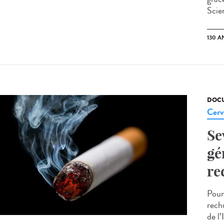
Scien
130 A
DOCU
Cerv
Se
gé
re
Pourq
rech
de l’