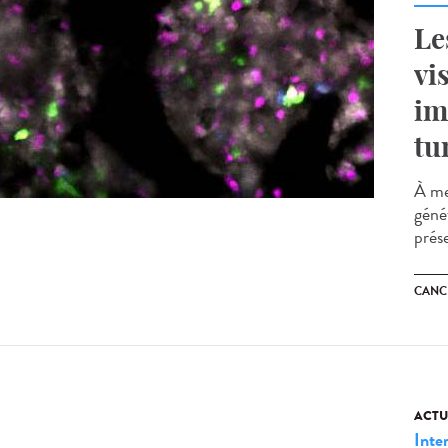
Le
vi
im
tu
À me
géné
prés
CANC
ACTU
Inte