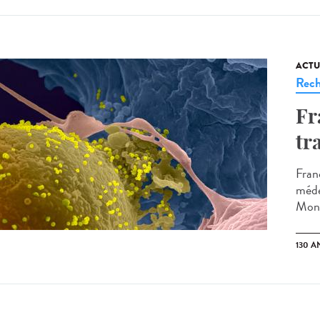
ACTU
Rech
Fr
tr
Fran
méde
Monta
130 A