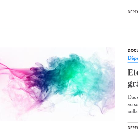
DÉPE
DOCU
Dép
Et
gr
Des 
au s
colla
DÉPE