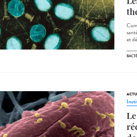
Le
th
Comm
sant
et d
BACT
ACTU
Insti
Le
ré