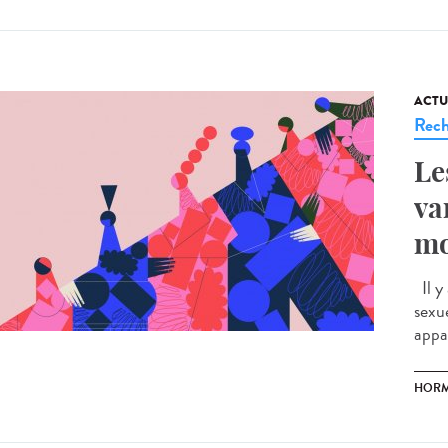
ACTU
Rech
Le
va
mo
Il y
sexu
appar
HOR