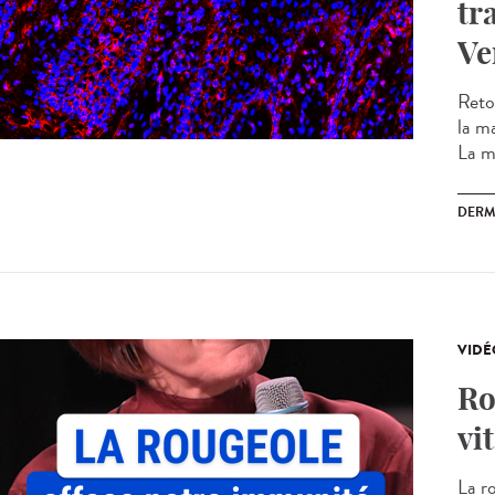
tr
Ve
Reto
la m
La m
DERM
VIDÉ
Ro
vit
La r