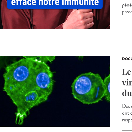
génér
passa
DOCU
Le
vi
du
Des 
ont 
resp