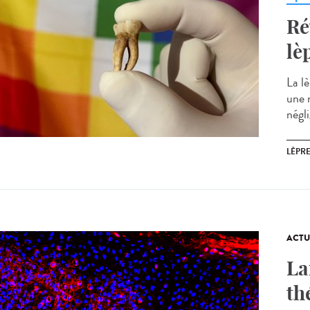
Ré
lè
La l
une 
négl
LÈPR
ACTU
La
th