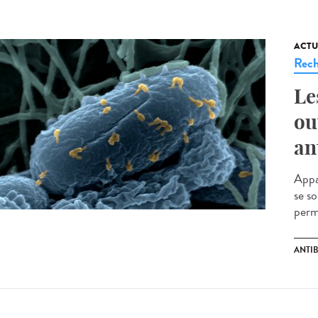
ACTU
Rech
Le
ou
an
Appar
se s
perme
ANTI