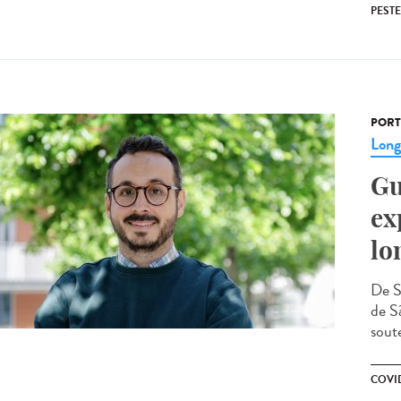
PESTE
PORT
Lon
Gu
ex
lo
De S
de Sã
sout
COVI