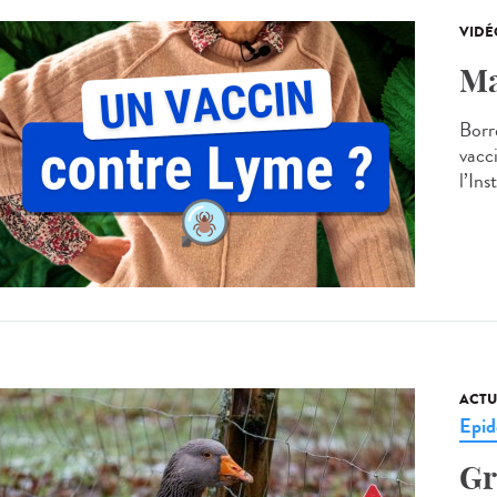
VIDÉ
Ma
Borr
vacc
l’Ins
ACTU
Epid
Gr