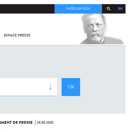
EN
FAITES UN DON
ESPACE PRESSE
TOUT SUR
SARS-
COV-2 /
COVID-19
À
L'INSTITUT
PASTEUR
MENT DE PRESSE
29.05.2025
e