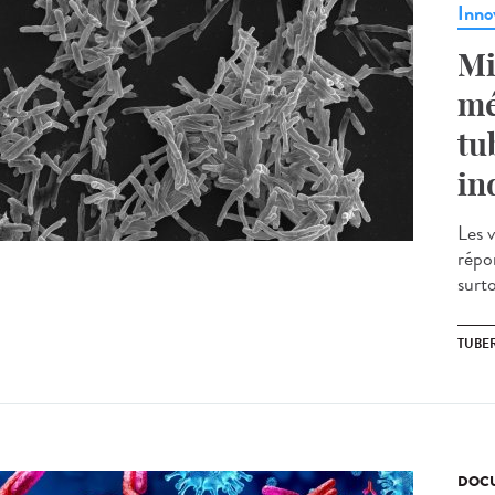
Inno
Mi
mé
tu
in
Les v
répo
surt
TUBE
DOCU