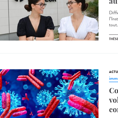
au
Diff
l’Ins
tout.
THÈS
ACTU
immu
Co
vo
co