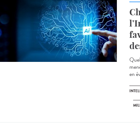
Ch
l’
fa
de
Quel
mené
en év
INTEL
MIL