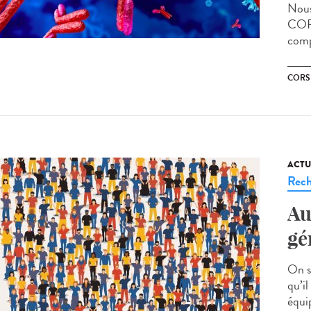
Nous
CORS
comp
CORS
ACTU
Rech
Au
gé
On s
qu’i
équip