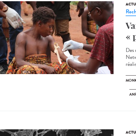
ACTU
Rech
Va
« 
Des 
Netw
réali
MONK
ANR
ACTU