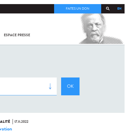
EN
FAITES UN DON
ESPACE PRESSE
TOUT SUR
SARS-
COV-2 /
COVID-19
À
L'INSTITUT
PASTEUR
ALITÉ
17.11.2022
vation