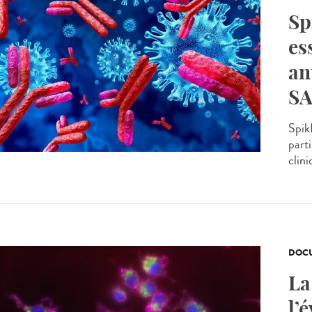
Sp
es
an
SA
Spik
parti
clin
DOCU
La
l’