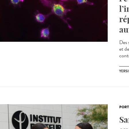
l’
ré
au
Des 
et d
cont
YERSI
PORT
Sa