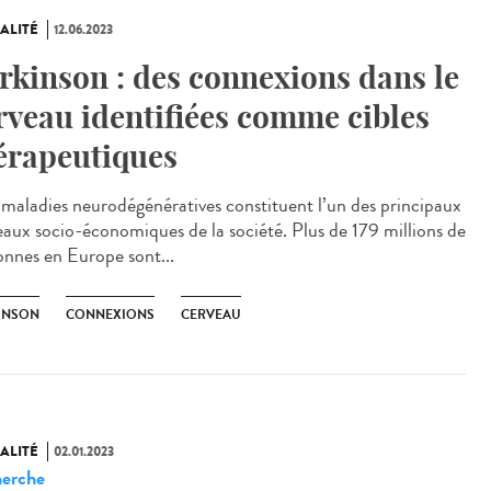
ALITÉ
12.06.2023
rkinson : des connexions dans le
rveau identifiées comme cibles
érapeutiques
maladies neurodégénératives constituent l’un des principaux
eaux socio-économiques de la société. Plus de 179 millions de
onnes en Europe sont...
INSON
CONNEXIONS
CERVEAU
ALITÉ
02.01.2023
erche