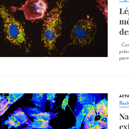
Lé
mé
de
Comm
préc
perm
ACTU
Rech
Na
ex