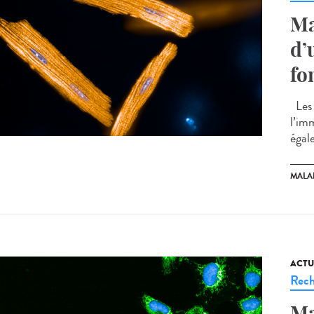
Ma
d’
fo
Les 
l’im
égal
MALA
ACTU
Rech
Ma