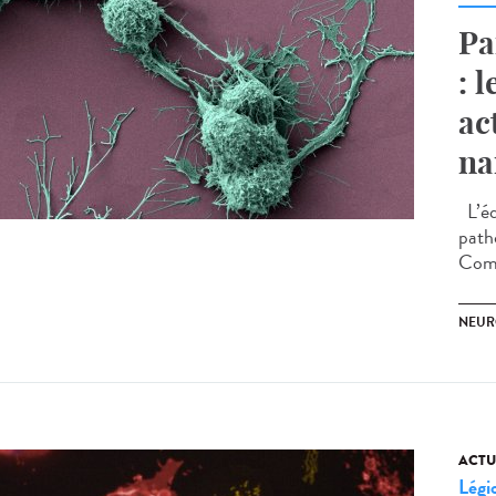
Pa
: 
ac
na
L’éq
path
Comm
NEUR
ACTU
Légi