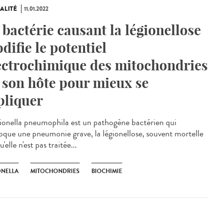
ALITÉ
11.01.2022
 bactérie causant la légionellose
difie le potentiel
ectrochimique des mitochondries
 son hôte pour mieux se
pliquer
onella pneumophila est un pathogène bactérien qui
oque une pneumonie grave, la légionellose, souvent mortelle
u'elle n'est pas traitée...
ONELLA
MITOCHONDRIES
BIOCHIMIE