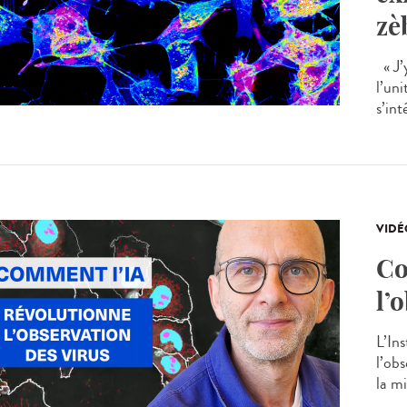
zè
« J’
l’un
s’int
VIDÉ
Co
l’
L’Ins
l’ob
la mi