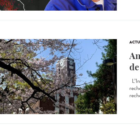
ACTU
An
de
L’In
rech
reche