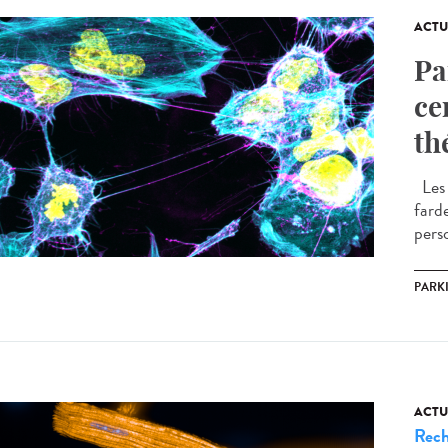
ACTU
Pa
ce
th
Les 
fard
pers
PARK
ACTU
Rech