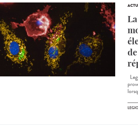
ACTU
La
mo
él
de
ré
Legi
prov
lorsq
LEGI