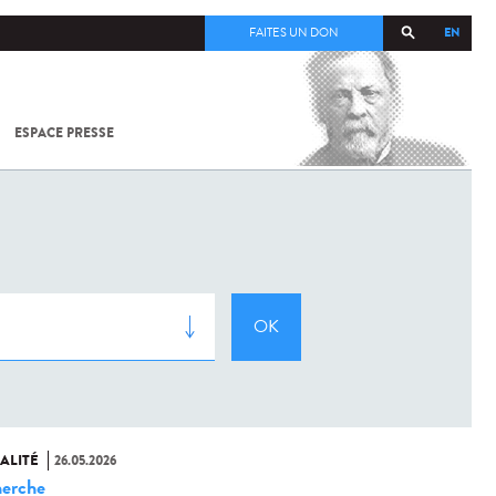
EN
FAITES UN DON
ESPACE PRESSE
TOUT SUR
SARS-
COV-2 /
COVID-19
À
L'INSTITUT
PASTEUR
ALITÉ
26.05.2026
erche