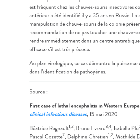
est fréquent chez les chauves-souris insectivores 
antérieur a été identifié il y a 35 ans en Russie. L
manipulation de chauve-souris de la colonie présen
recommandation de ne pas toucher une chauve-souri
rendre immédiatement dans un centre antirabique 
efficace s’il est très précoce.
Au plan virologique, ce cas démontre la puissance
dans l’identification de pathogènes.
Source :
First case of lethal encephalitis in Western Europe
clinical infectious diseases
, 15 mai 2020
1,2
3,4
Béatrice Regnault
, Bruno Evrard
, Isabelle Plu
7
1,2
Pascal Cozette
, Delphine Chrétien
, Mathilde 