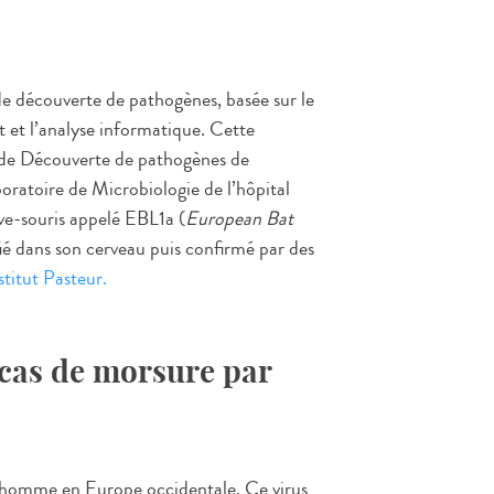
de découverte de pathogènes, basée sur le
 et l’analyse informatique. Cette
re de Découverte de pathogènes de
boratoire de Microbiologie de l’hôpital
ve-souris appelé EBL1a (
European Bat
ifié dans son cerveau puis confirmé par des
titut Pasteur.
 cas de morsure par
z l’homme en Europe occidentale. Ce virus