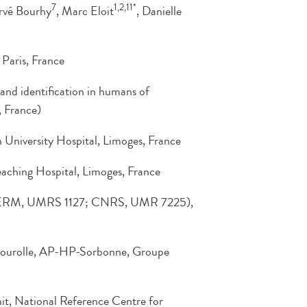
7
1,2,11*
rvé Bourhy
, Marc Eloit
, Danielle
 Paris, France
and identification in humans of
, France)
 University Hospital, Limoges, France
hing Hospital, Limoges, France
INSERM, UMRS 1127; CNRS, UMR 7225),
ourolle, AP-HP-Sorbonne, Groupe
t, National Reference Centre for