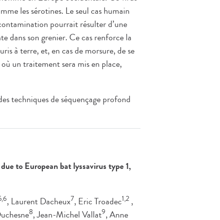
comme les sérotines. Le seul cas humain
a contamination pourrait résulter d’une
te dans son grenier. Ce cas renforce la
s à terre, et, en cas de morsure, de se
où un traitement sera mis en place,
 des techniques de séquençage profond
 due to European bat lyssavirus type 1,
5,6
7
1,2
, Laurent Dacheux
, Eric Troadec
,
8
9
Duchesne
, Jean-Michel Vallat
, Anne