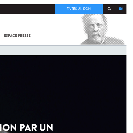
EN
FAITES UN DON
ESPACE PRESSE
TOUT SUR
SARS-
COV-2 /
COVID-19
À
L'INSTITUT
PASTEUR
TION PAR UN