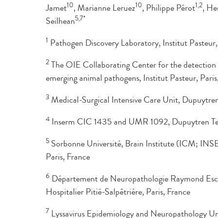
10
10
1,2
Jamet
, Marianne Leruez
, Philippe Pérot
, He
5,7*
Seilhean
1
Pathogen Discovery Laboratory, Institut Pasteur,
2
The OIE Collaborating Center for the detection 
emerging animal pathogens, Institut Pasteur, Paris
3
Medical-Surgical Intensive Care Unit, Dupuytren
4
Inserm CIC 1435 and UMR 1092, Dupuytren Teac
5
Sorbonne Université, Brain Institute (ICM; 
Paris, France
6
Département de Neuropathologie Raymond Esc
Hospitalier Pitié-Salpêtrière, Paris, France
7
Lyssavirus Epidemiology and Neuropathology Uni