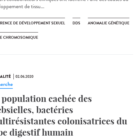
loppement de tissu...
ÉRENCE DE DÉVELOPPEMENT SEXUEL
DDS
ANOMALIE GÉNÉTIQUE
XE CHROMOSOMIQUE
ALITÉ
02.06.2020
erche
 population cachée des
ebsielles, bactéries
ltirésistantes colonisatrices du
be digestif humain