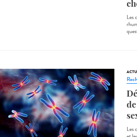
ch
Les 
rhum
ques
ACTU
Rech
Dé
de
se
Les c
et le