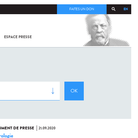
EN
FAITES UN DON
ESPACE PRESSE
TOUT SUR
SARS-
COV-2 /
COVID-19
À
L'INSTITUT
PASTEUR
MENT DE PRESSE
21.09.2020
ologie