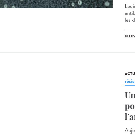
Les i
anti
les k
KLEBS
ACTU
rési
Un
po
l’
Aujou