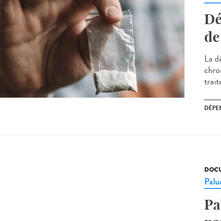
Dé
de
La d
chro
trait
DÉPE
DOCU
Palu
Pa