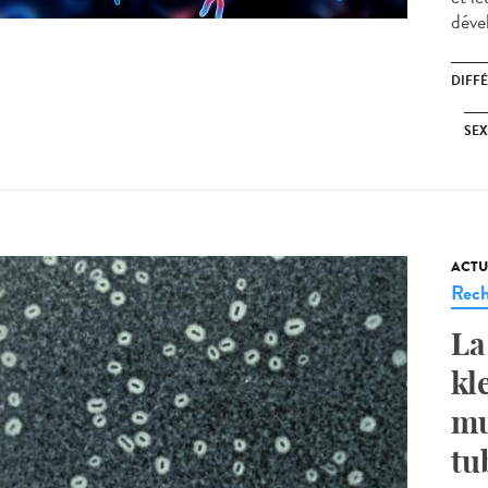
déve
DIFF
SE
ACTU
Rech
La
kl
mu
tu