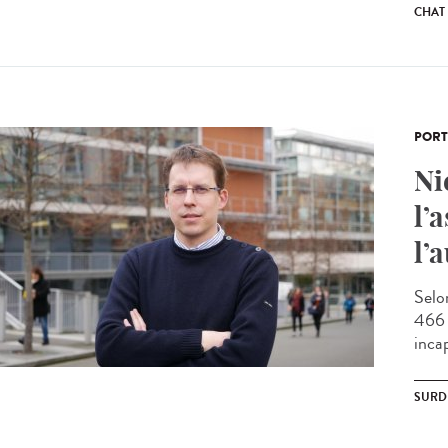
CHAT
PORT
Ni
l’
l’
Selo
466 
incap
SURD