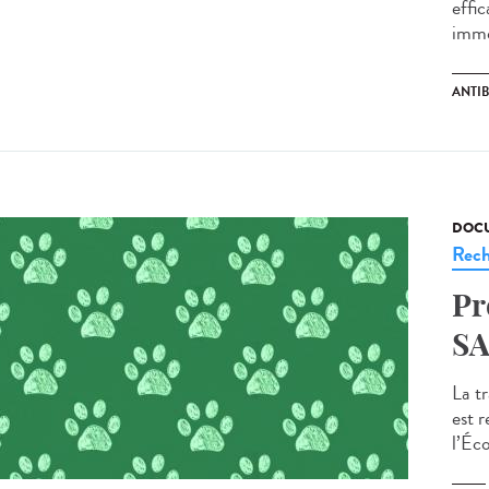
effic
imme
ANTI
DOCU
Rech
Pr
SA
La t
est 
l’Éco