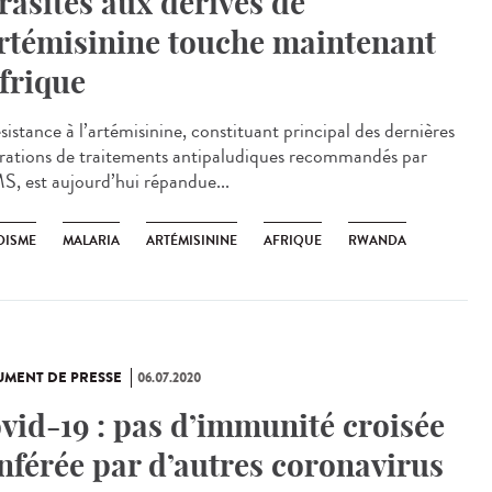
rasites aux dérivés de
artémisinine touche maintenant
Afrique
sistance à l’artémisinine, constituant principal des dernières
rations de traitements antipaludiques recommandés par
S, est aujourd’hui répandue...
DISME
MALARIA
ARTÉMISININE
AFRIQUE
RWANDA
MENT DE PRESSE
06.07.2020
vid-19 : pas d’immunité croisée
nférée par d’autres coronavirus