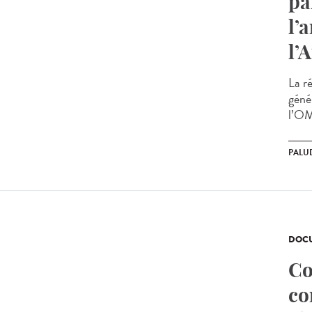
pa
l’
l’
La ré
géné
l’OM
PALU
DOCU
Co
co