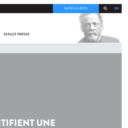
EN
FAITES UN DON
ESPACE PRESSE
TOUT SUR
SARS-
COV-2 /
COVID-19
À
L'INSTITUT
PASTEUR
NTIFIENT UNE