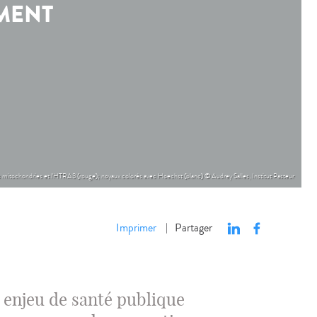
EMENT
s mitochondries et l'HTRA3 (rouge); noyaux colorés avec Hoechst (blanc) © Audrey Salles, Institut Pasteur
Imprimer
Partager
|
e enjeu de santé publique