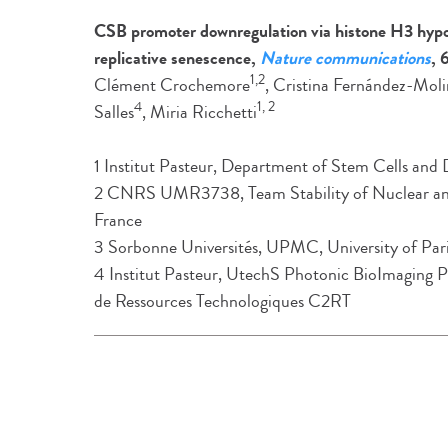
CSB promoter downregulation via histone H3 hypoa
replicative senescence,
Nature communications
, 
1,2
Clément Crochemore
, Cristina Fernández-Mol
4
1, 2
Salles
, Miria Ricchetti
1 Institut Pasteur, Department of Stem Cells and
2 CNRS UMR3738, Team Stability of Nuclear an
France
3 Sorbonne Universités, UPMC, University of Par
4 Institut Pasteur, UtechS Photonic BioImaging 
de Ressources Technologiques C2RT