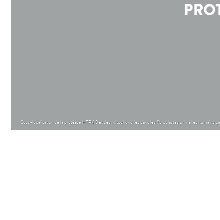
PROT
Sous-localisation de la protéase HTRA3 et des mitochondries dans les fibroblastes primaires humains pa