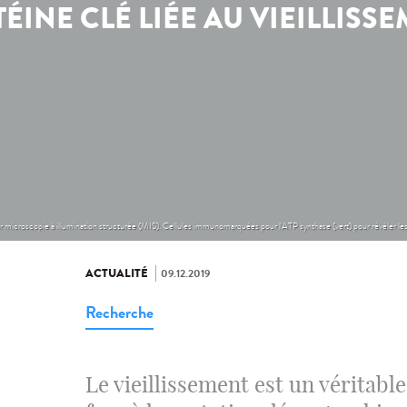
ÉINE CLÉ LIÉE AU VIEILLISS
r microscopie à illumination structurée (MIS). Cellules immunomarquées pour l'ATP synthase (vert) pour révéler le
ACTUALITÉ
09.12.2019
Recherche
Le vieillissement est un véritabl