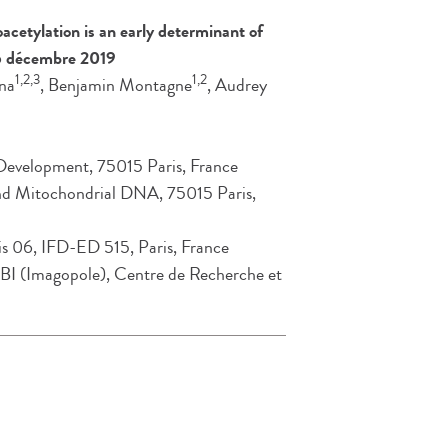
cetylation is an early determinant of
6 décembre 2019
1,2,3
1,2
ina
, Benjamin Montagne
, Audrey
 Development, 75015 Paris, France
d Mitochondrial DNA, 75015 Paris,
is 06, IFD-ED 515, Paris, France
PBI (Imagopole), Centre de Recherche et