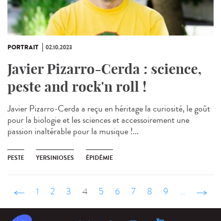
PORTRAIT
02.10.2023
Javier Pizarro-Cerda : science,
peste and rock'n roll !
Javier Pizarro-Cerda a reçu en héritage la curiosité, le goût
pour la biologie et les sciences et accessoirement une
passion inaltérable pour la musique !...
PESTE
YERSINIOSES
ÉPIDÉMIE
‹ précédent
1
2
3
4
5
6
7
8
9
…
suivant