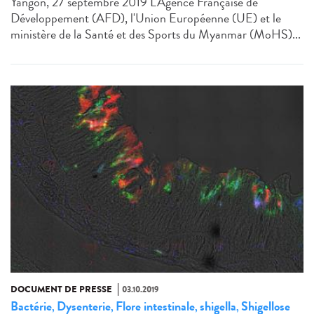
Yangon, 27 septembre 2019 L'Agence Française de
Développement (AFD), l'Union Européenne (UE) et le
ministère de la Santé et des Sports du Myanmar (MoHS)...
DOCUMENT DE PRESSE
03.10.2019
Bactérie
Dysenterie
Flore intestinale
shigella
Shigellose
,
,
,
,