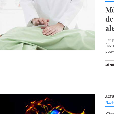
Mé
de
al
Les 
fièv
peuv
MÉNI
ACTU
Rech