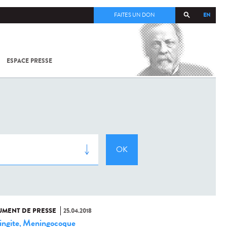
EN
FAITES UN DON
ESPACE PRESSE
TOUT SUR
SARS-
COV-2 /
COVID-19
À
L'INSTITUT
PASTEUR
MENT DE PRESSE
25.04.2018
ngite
Meningocoque
,