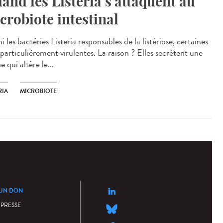
and les Listeria s’attaquent au
crobiote intestinal
 les bactéries Listeria responsables de la listériose, certaines
particulièrement virulentes. La raison ? Elles secrètent une
e qui altère le...
RIA
MICROBIOTE
 UN DON
 PRESSE