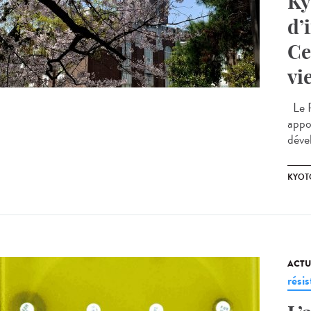
Ky
d’
Ce
vi
Le P
appo
déve
KYOT
ACTU
rési