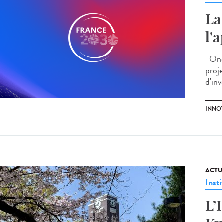
La
l'
Onco
proj
d'in
INNO
ACTU
Insti
L’