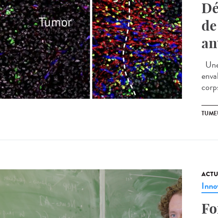
Dé
de
an
Une 
envah
corps
TUME
ACTU
Inno
Fo