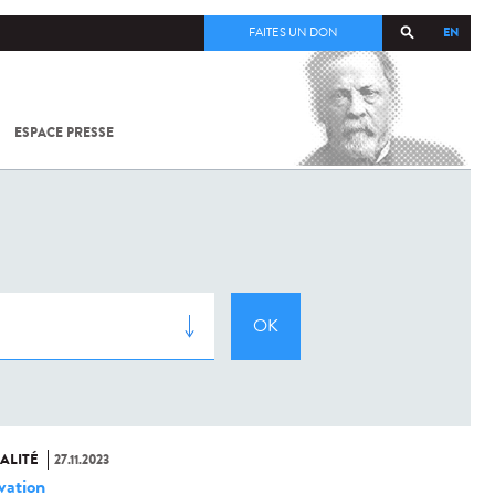
EN
FAITES UN DON
ESPACE PRESSE
TOUT SUR
SARS-
COV-2 /
COVID-19
À
L'INSTITUT
PASTEUR
ALITÉ
27.11.2023
vation