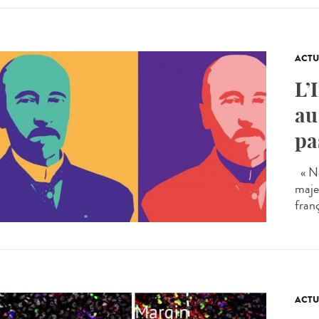
ACTU
L’
au
pa
« No
maje
franç
ACTU