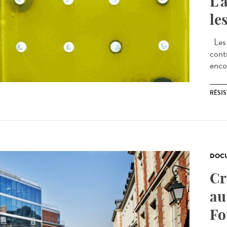
L’
le
Les 
contr
encor
RÉSI
DOCU
Cr
au
Fo