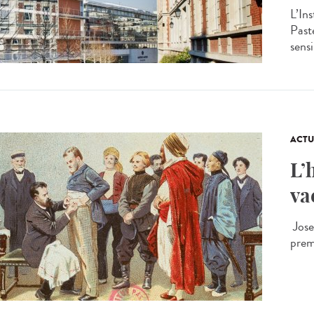
L’In
Past
sensi
ACTU
L’
va
Jose
premi