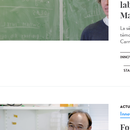
la
Ma
La s
témo
Carn
INNO
STA
ACTU
Inno
Fo