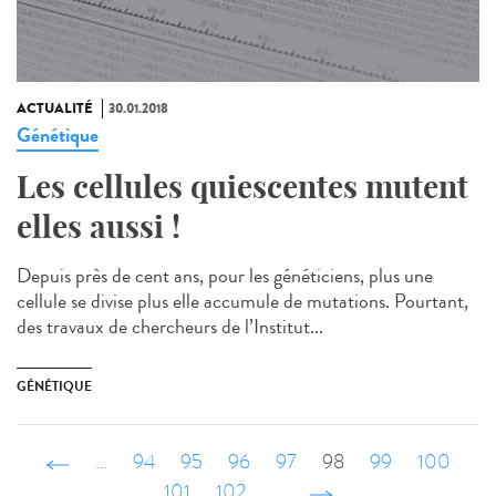
ACTUALITÉ
30.01.2018
Génétique
Les cellules quiescentes mutent
elles aussi !
Depuis près de cent ans, pour les généticiens, plus une
cellule se divise plus elle accumule de mutations. Pourtant,
des travaux de chercheurs de l’Institut...
GÉNÉTIQUE
‹ précédent
…
94
95
96
97
98
99
100
101
102
…
suivant ›