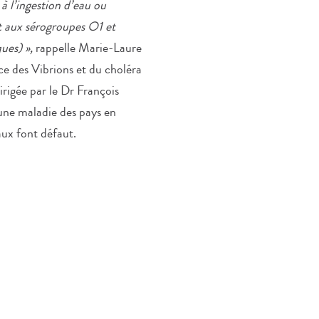
 à l’ingestion d’eau ou
t aux sérogroupes O1 et
ues) »,
rappelle Marie-Laure
ce des Vibrions et du choléra
irigée par le Dr François
 une maladie des pays en
aux font défaut.