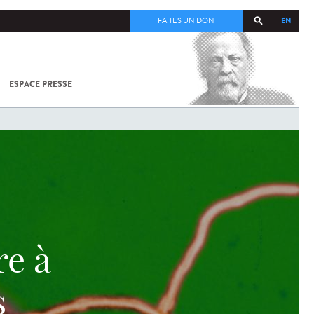
EN
FAITES UN DON
ESPACE PRESSE
TOUT SUR
SARS-
COV-2 /
COVID-19
À
L'INSTITUT
PASTEUR
re à
s