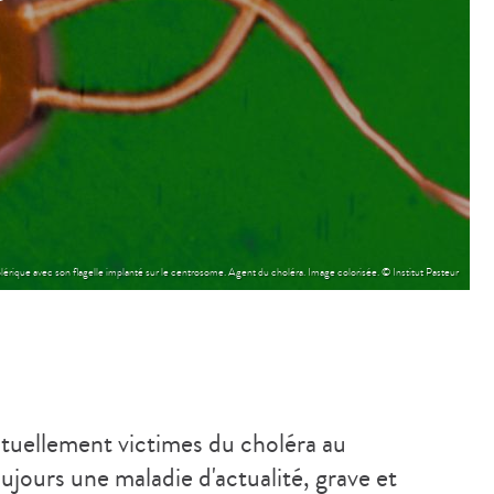
lérique avec son flagelle implanté sur le centrosome. Agent du choléra. Image colorisée. © Institut Pasteur
ctuellement victimes du choléra au
ujours une maladie d'actualité, grave et