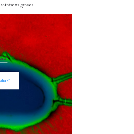
atations graves.
éra"
oléra"