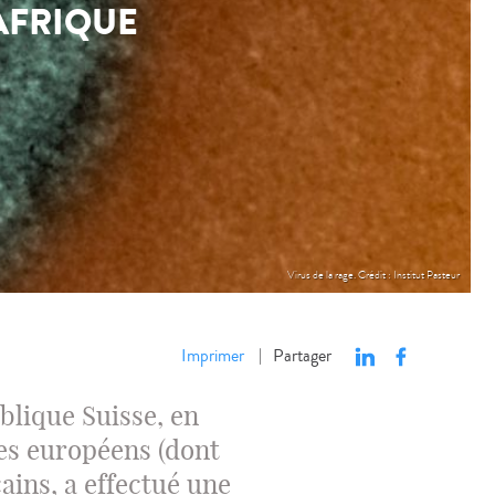
AFRIQUE
Virus de la rage. Crédit : Institut Pasteur
Imprimer
Partager
|
ublique Suisse, en
es européens (dont
icains, a effectué une