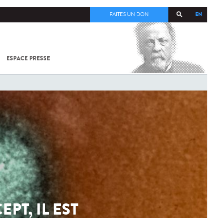
EN
FAITES UN DON
ESPACE PRESSE
TOUT SUR
SARS-
COV-2 /
COVID-19
À
L'INSTITUT
PASTEUR
PT, IL EST