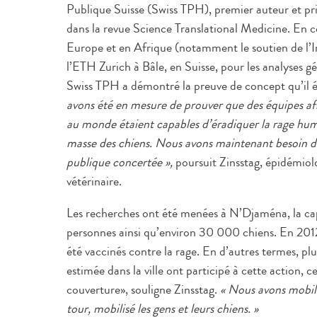
Publique Suisse (Swiss TPH), premier auteur et pr
dans la revue Science Translational Medicine. En c
Europe et en Afrique (notamment le soutien de l’In
l’ETH Zurich à Bâle, en Suisse, pour les analyses gé
Swiss TPH a démontré la preuve de concept qu’il ét
avons été en mesure de prouver que des équipes afri
au monde étaient capables d’éradiquer la rage hum
masse des chiens. Nous avons maintenant besoin d
publique concertée »,
poursuit Zinsstag, épidémiolo
vétérinaire.
Les recherches ont été menées à N’Djaména, la capi
personnes ainsi qu’environ 30 000 chiens. En 201
été vaccinés contre la rage. En d’autres termes, p
estimée dans la ville ont participé à cette action, 
couverture», souligne Zinsstag.
« Nous avons mobilis
tour, mobilisé les gens et leurs chiens. »