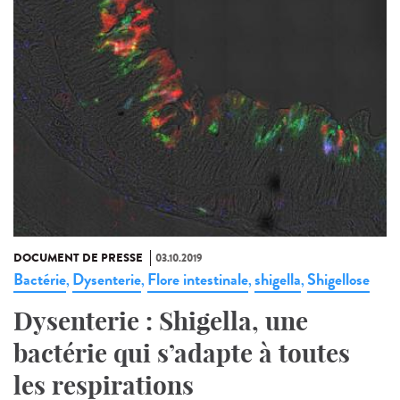
DOCUMENT DE PRESSE
03.10.2019
Bactérie
Dysenterie
Flore intestinale
shigella
Shigellose
,
,
,
,
Dysenterie : Shigella, une
bactérie qui s’adapte à toutes
les respirations