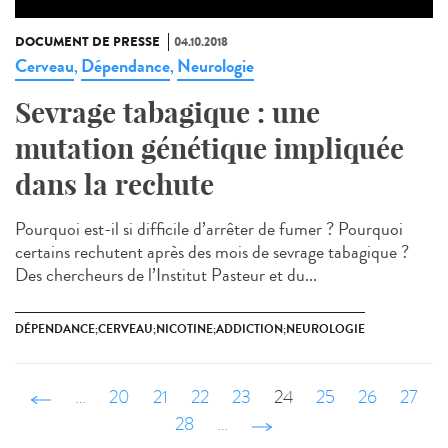
DOCUMENT DE PRESSE
04.10.2018
Cerveau
Dépendance
Neurologie
,
,
Sevrage tabagique : une
mutation génétique impliquée
dans la rechute
Pourquoi est-il si difficile d’arrêter de fumer ? Pourquoi
certains rechutent après des mois de sevrage tabagique ?
Des chercheurs de l’Institut Pasteur et du...
DÉPENDANCE;CERVEAU;NICOTINE;ADDICTION;NEUROLOGIE
‹ précédent
…
20
21
22
23
24
25
26
27
28
…
suivant ›