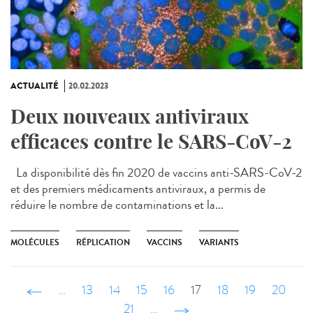
ACTUALITÉ
20.02.2023
Deux nouveaux antiviraux
efficaces contre le SARS-CoV-2
La disponibilité dès fin 2020 de vaccins anti-SARS-CoV-2
et des premiers médicaments antiviraux, a permis de
réduire le nombre de contaminations et la...
MOLÉCULES
RÉPLICATION
VACCINS
VARIANTS
‹ précédent
…
13
14
15
16
17
18
19
20
21
…
suivant ›