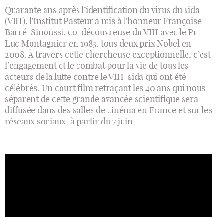
Quarante ans après l’identification du virus du sida
(VIH), l’Institut Pasteur a mis à l’honneur Françoise
Barré-Sinoussi, co-découvreuse du VIH avec le Pr
Luc Montagnier en 1983, tous deux prix Nobel en
2008. À travers cette chercheuse exceptionnelle, c’est
l’engagement et le combat pour la vie de tous les
acteurs de la lutte contre le VIH-sida qui ont été
célébrés. Un court film retraçant les 40 ans qui nous
séparent de cette grande avancée scientifique sera
diffusée dans des salles de cinéma en France et sur les
réseaux sociaux, à partir du 7 juin.