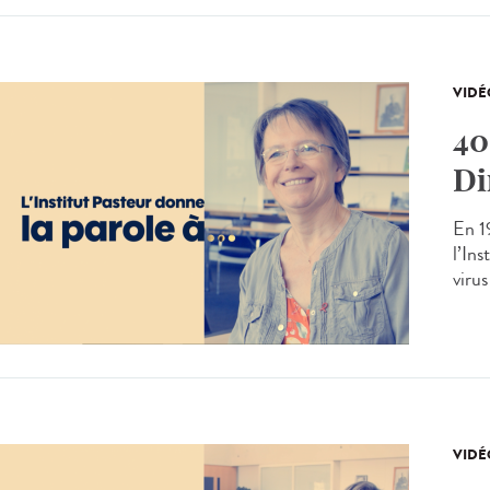
VIDÉ
40
Di
En 19
l’In
virus
VIDÉ