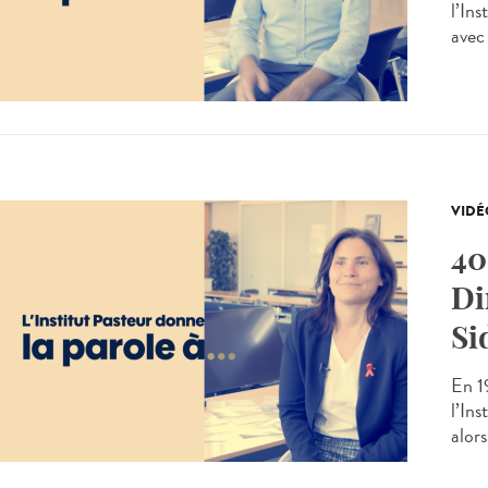
l’Ins
avec l
VIDÉ
40
Di
Si
En 19
l’In
alors