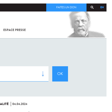
EN
FAITES UN DON
ESPACE PRESSE
TOUT SUR
SARS-
COV-2 /
COVID-19
À
L'INSTITUT
PASTEUR
ALITÉ
04.04.2024