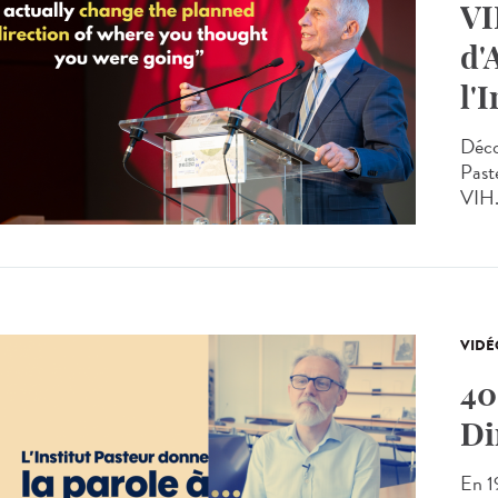
VI
d'
l'
Déco
Past
VIH.
VIDÉ
40
Di
En 19