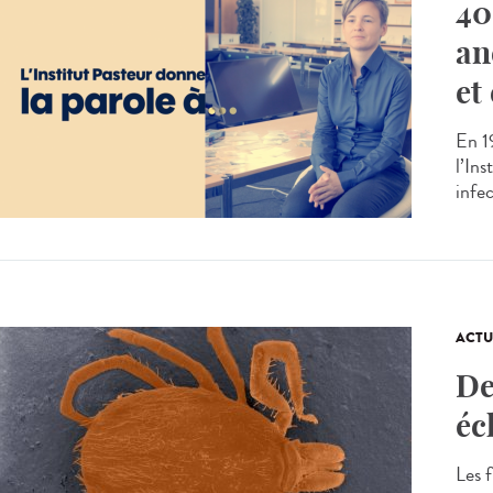
40
an
et
En 19
l’Ins
infec
ACTU
De
éc
Les f