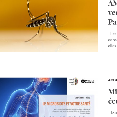
AM
ve
Pa
Les 
cons
elles
ACTU
Mi
éc
Tous