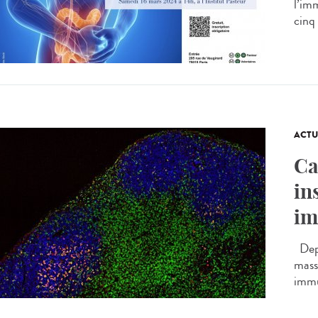
l’im
cinq 
ACTU
Ca
in
im
Depu
massi
immu