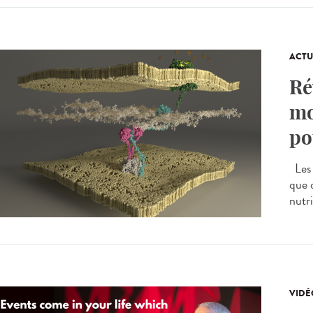
ACTU
Ré
mo
po
Les 
que 
nutri
VIDÉ