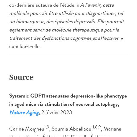
co-dernière auteure de l’étude. «
A l’avenir, cette
molécule pourrait être utilisée pour diagnostiquer, tel
un biomarqueur, des épisodes dépressifs. Elle pourrait
également servir de molécule thérapeutique pour le
traitement des dysfonctions cognitives et affectives
. »
conclue-t-elle.
Source
Systemic GDF11 attenuates depression-like phenotype
in aged mice via stimulation of neuronal autophagy,
Nature Aging
,
2 février 2023
1,9
1,8,9
Carine Moigneu
, Soumia Abdellaoui
, Mariana
2
3