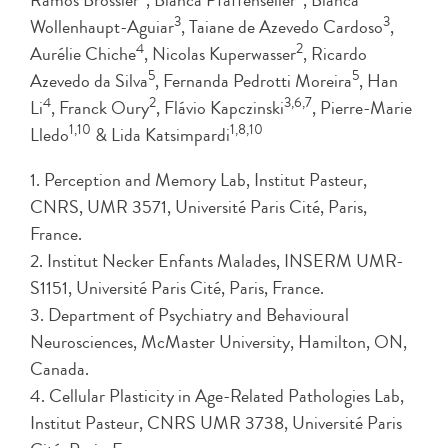
Ramos Brossier
, Bianca Pfaffenseller
, Bianca
3
3
Wollenhaupt-Aguiar
, Taiane de Azevedo Cardoso
,
4
2
Aurélie Chiche
, Nicolas Kuperwasser
, Ricardo
5
5
Azevedo da Silva
, Fernanda Pedrotti Moreira
, Han
4
2
3,6,7
Li
, Franck Oury
, Flávio Kapczinski
, Pierre-Marie
1,10
1,8,10
Lledo
& Lida Katsimpardi
1. Perception and Memory Lab, Institut Pasteur,
CNRS, UMR 3571, Université Paris Cité, Paris,
France.
2. Institut Necker Enfants Malades, INSERM UMR-
S1151, Université Paris Cité, Paris, France.
3. Department of Psychiatry and Behavioural
Neurosciences, McMaster University, Hamilton, ON,
Canada.
4. Cellular Plasticity in Age-Related Pathologies Lab,
Institut Pasteur, CNRS UMR 3738, Université Paris