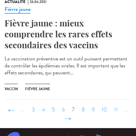
ACTUALITÉ
26.04.2021
Fièvre jaune
Fièvre jaune : mieux
comprendre les rares effets
secondaires des vaccins
La vaccination préventive est un outil puissant permettant
de contrôler les épidémies virales. Il est important que les
effets secondaires, qui peuvent...
VACCIN
FIÈVRE JAUNE
‹ précédent
…
3
4
5
6
7
8
9
10
11
…
suivant ›