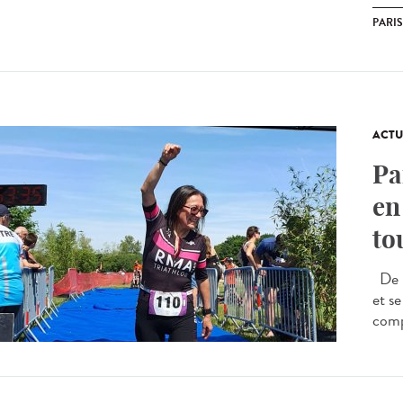
PARIS
ACTU
Pa
en
to
De l
et s
comp