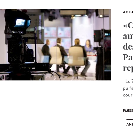
ACTU
«C
an
de
Pa
re
Le 7
pu fa
cours
ÉMIS
ANT