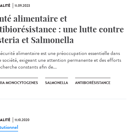
ALITÉ
11.09.2023
nté alimentaire et
tibiorésistance : une lutte contre
steria et Salmonella
écurité alimentaire est une préoccupation essentielle dans
e société, exigeant une attention permanente et des efforts
echerche constants afin de...
ERIA MONOCYTOGENES
SALMONELLA
ANTIBIORÉSISTANCE
ALITÉ
11.10.2020
tutionnel