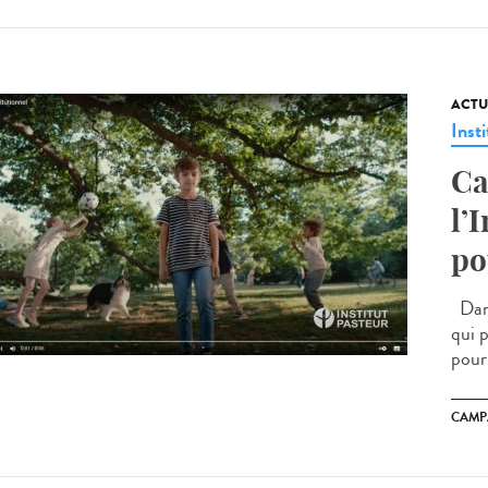
ACTU
Insti
Ca
l’
po
Dans
qui p
pour 
CAMP