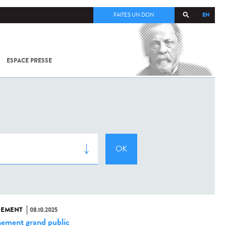
EN
FAITES UN DON
ESPACE PRESSE
TOUT SUR
SARS-
COV-2 /
COVID-19
À
L'INSTITUT
PASTEUR
NEMENT
08.10.2025
ement grand public