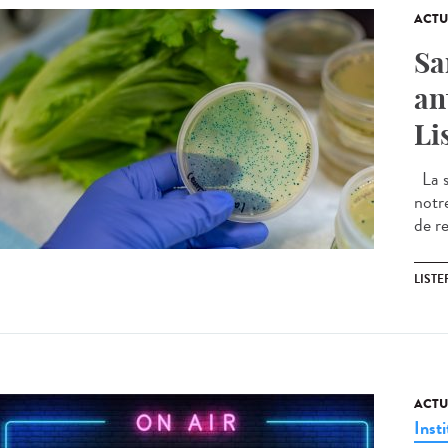
ACTU
Sa
an
Li
La s
notr
de r
LIST
ACTU
Insti