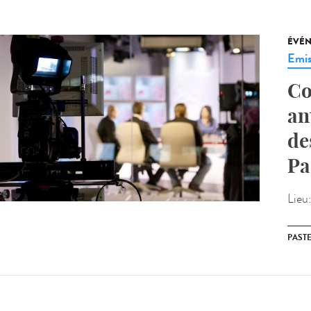
ÉVÉ
Emis
Co
an
de
Pa
Lieu
PAST