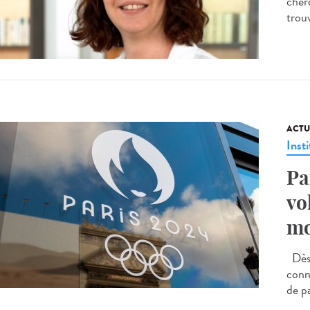
cherc
trou
ACTU
Insti
Pa
vo
mo
Dès 
conne
de pa