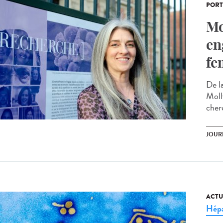
PORT
Mo
en
fe
De la
Moll
cherc
JOUR
ACTU
Hépa