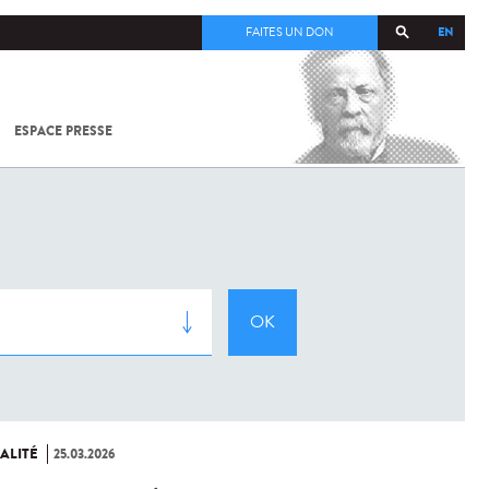
EN
FAITES UN DON
ESPACE PRESSE
TOUT SUR
SARS-
COV-2 /
COVID-19
À
L'INSTITUT
PASTEUR
ALITÉ
25.03.2026