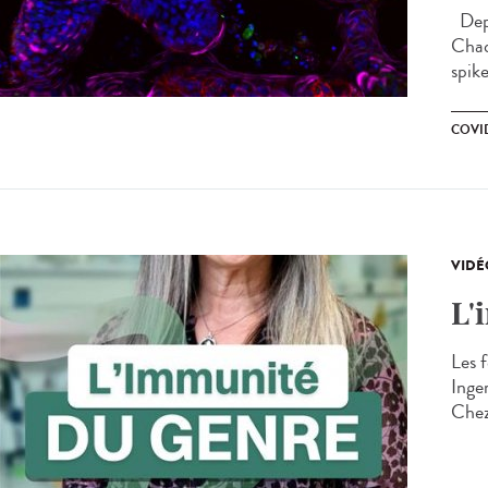
Depu
Chaq
spike
COVID
VIDÉ
L'
Les 
Inger
Chez