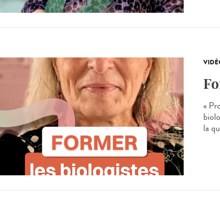
VIDÉ
Fo
« Pr
biolo
la q