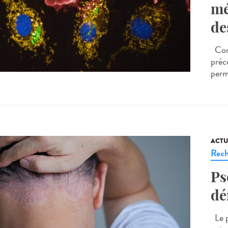
mé
de
Comm
préc
perm
ACTU
Rech
Ps
dé
Le p