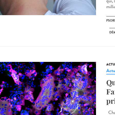
qui,
milli
PSOR
DÉ
ACTU
Actu
Qu
Fa
pr
Chaq