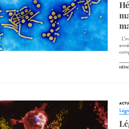
Hé
ma
ma
L’in
anné
comp
HÉPAT
ACTU
Légi
Lé