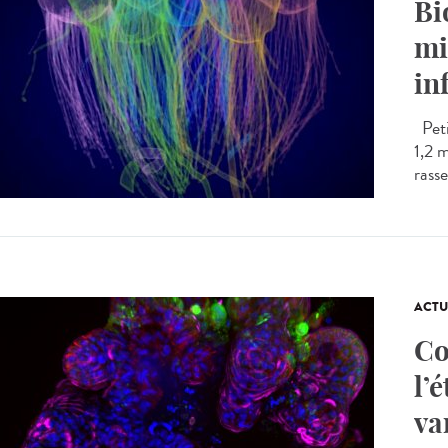
Bi
mi
in
Peti
1,2 
rasse
ACTU
Co
l’
va