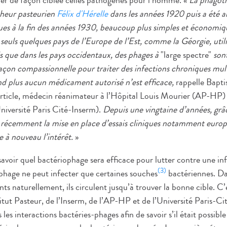
ner de façon ciblée celles pathogènes pour l’homme. «
La phagoth
cheur pasteurien
Félix d'Hérelle
dans les années 1920 puis a été 
ques à la fin des années 1930, beaucoup plus simples et économiqu
, seuls quelques pays de l’Europe de l’Est, comme la Géorgie, util
s que dans les pays occidentaux, des phages à
"large spectre"
sont
çon compassionnelle pour traiter des infections chroniques mult
d plus aucun médicament autorisé n’est efficace,
rappelle Bapti
article, médecin réanimateur à l’Hôpital Louis Mourier (AP-HP) 
iversité Paris Cité-Inserm).
Depuis une vingtaine d’années, grâ
s récemment la mise en place d’essais cliniques notamment europ
 à nouveau l’intérêt.
»
 savoir quel bactériophage sera efficace pour lutter contre une i
(3)
hage ne peut infecter que certaines souches
bactériennes. Dan
nts naturellement, ils circulent jusqu’à trouver la bonne cible. C’
stitut Pasteur, de l’Inserm, de l’AP-HP et de l’Université Paris-Ci
 les interactions bactéries-phages afin de savoir s’il était possibl