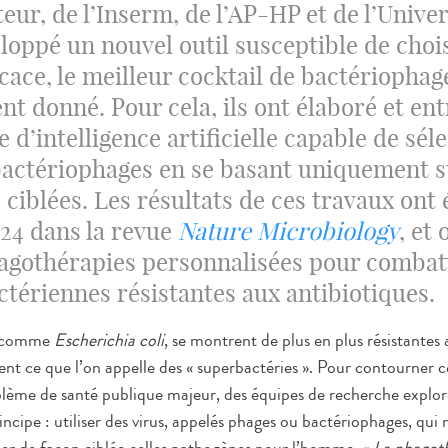
steur, de l’Inserm, de l’AP-HP et de l’Univer
loppé un nouvel outil susceptible de chois
icace, le meilleur cocktail de bactériophag
nt donné. Pour cela, ils ont élaboré et en
 d’intelligence artificielle capable de sél
actériophages en se basant uniquement s
 ciblées. Les résultats de ces travaux ont 
024 dans la revue
Nature Microbiology
, et
hagothérapies personnalisées pour combat
ctériennes résistantes aux antibiotiques.
s, comme
Escherichia coli
, se montrent de plus en plus résistantes
ent ce que l’on appelle des « superbactéries ». Pour contourner ce
lème de santé publique majeur, des équipes de recherche explore
ncipe : utiliser des virus, appelés phages ou bactériophages, qui 