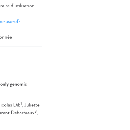
aire d’utilisation
he-use-of-
donnée
 only genomic
1
Nicolas Dib
, Juliette
3
urent Debarbieux
,