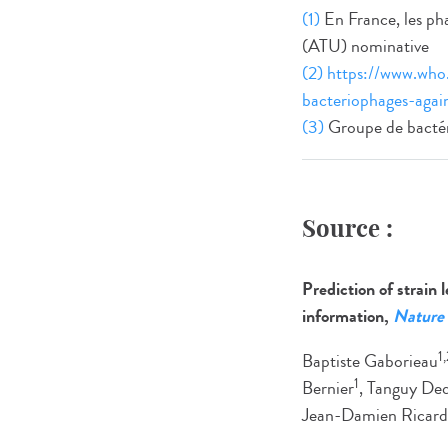
(1)
En France, les pha
(ATU) nominative
(2)
https://www.who
bacteriophages-again
(3)
Groupe de bactér
Source :
Prediction of strain 
information,
Nature 
1
Baptiste Gaborieau
1
Bernier
, Tanguy De
Jean-Damien Ricard