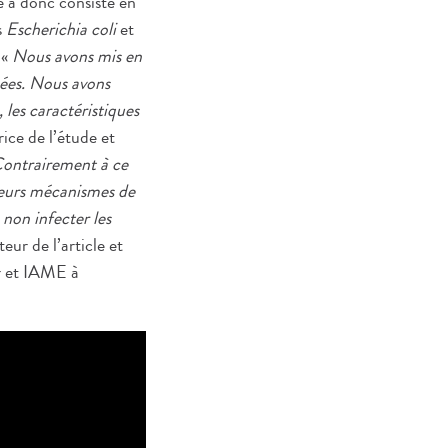
e a donc consisté en
s
Escherichia coli
et
 «
Nous avons mis en
tuées. Nous avons
 les caractéristiques
ice de l’étude et
ontrairement à ce
 leurs mécanismes de
non infecter les
eur de l’article et
ur et IAME à