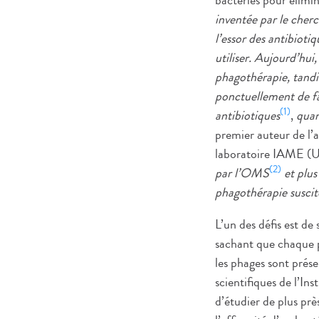
bactéries pour élimi
inventée par le cher
l’essor des antibioti
utiliser. Aujourd’hui
phagothérapie, tandi
ponctuellement de fa
(1)
antibiotiques
,
quan
premier auteur de l’
laboratoire IAME (Un
(2)
par l’OMS
et plu
phagothérapie suscite
L’un des défis est de
sachant que chaque p
les phages sont prése
scientifiques de l’In
d’étudier de plus près