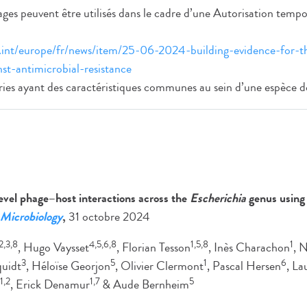
ges peuvent être utilisés dans le cadre d’une Autorisation tempor
.int/europe/fr/news/item/25-06-2024-building-evidence-for-t
st-antimicrobial-resistance
ies ayant des caractéristiques communes au sein d’une espèce 
level phage–host interactions across the
Escherichia
genus using
Microbiology
,
31 octobre 2024
,2,3,8
4,5,6,8
1,5,8
1
, Hugo Vaysset
, Florian Tesson
, Inès Charachon
, 
3
5
1
6
quidt
, Héloïse Georjon
, Olivier Clermont
, Pascal Hersen
, La
1,2
1,7
5
, Erick Denamur
& Aude Bernheim