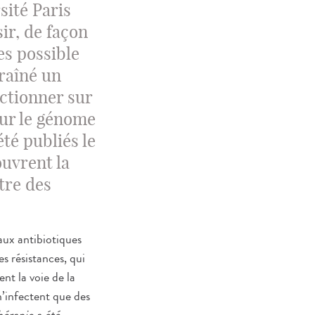
sité Paris
ir, de façon
es possible
traîné un
ectionner sur
ur le génome
été publiés le
 ouvrent la
tre des
 aux antibiotiques
s résistances, qui
nt la voie de la
n’infectent que des