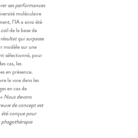
orer ses performances
iversité moléculaire
ent, l’IA a ainsi été
 coli
de la base de
résultat qui surpasse
eur modèle sur une
t sélectionné, pour
es cas, les
ies en présence.
re la voie dans les
ges en cas de
 «
Nous devons
reuve de concept est
a été conçue pour
de phagothérapie