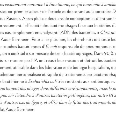
ns exactement comment il fonctionne, ce qui nous aide à améli
set co-premier auteur de l’article et doctorant au laboratoire D
itut Pasteur. Après plus de deux ans de conception et d’entraînem
orrectement l’efficacité des bactériophages face aux bactéries
E.
s cas, simplement en analysant l’ADN des bactéries. «
C’est un 
 Aude Bernheim. Pour aller plus loin, les chercheurs ont testé l
de souches bactériennes d’
E. coli
responsable de pneumonies et on
, un « cocktail » sur mesure de trois bactériophages. Dans 90 % d
s sur mesure par l’IA ont réussi leur mission et détruit les bactér
ment utilisable dans les laboratoires de biologie hospitalière, ouv
sélection personnalisée et rapide de traitements par bactériopha
on bactérienne à
Escherichia coli
très résistants aux antibiotiques.
portement des phages dans différents environnements, mais la p
 pouvoir l’étendre à d’autres bactéries pathogènes, car notre IA 
à d’autres cas de figure, et offrir dans le futur des traitements 
lut Aude Bernheim.