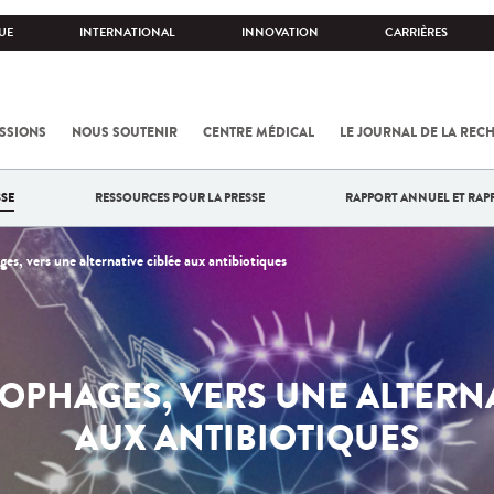
UE
INTERNATIONAL
INNOVATION
CARRIÈRES
SSIONS
NOUS SOUTENIR
CENTRE MÉDICAL
LE JOURNAL DE LA REC
SE
RESSOURCES POUR LA PRESSE
RAPPORT ANNUEL ET RAP
es, vers une alternative ciblée aux antibiotiques
IOPHAGES, VERS UNE ALTERNA
AUX ANTIBIOTIQUES