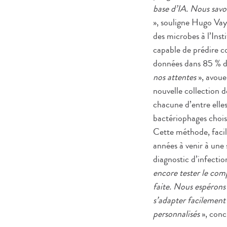
base d’IA. Nous savo
», souligne Hugo Vays
des microbes à l’Inst
capable de prédire c
données dans 85 % de
nos attentes
», avoue
nouvelle collection 
chacune d’entre elles
bactériophages choisi
Cette méthode, facile
années à venir à une 
diagnostic d’infecti
encore tester le com
faite. Nous espérons
s’adapter facilement 
personnalisés
», conc