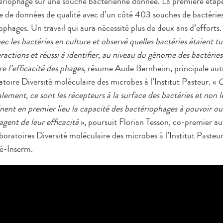
ctériophage sur une souche bactérienne donnée. La première étap
se de données de qualité avec d’un côté 403 souches de bactérie
ophages. Un travail qui aura nécessité plus de deux ans d’efforts.
ec les bactéries en culture et observé quelles bactéries étaient 
ctions et réussi à identifier, au niveau du génome des bactéries,
re l’efficacité des phages
, résume Aude Bernheim, principale autr
toire Diversité moléculaire des microbes à l’Institut Pasteur. «
C
ialement, ce sont les récepteurs à la surface des bactéries et non
nent en premier lieu la capacité des bactériophages à pouvoir ou 
agent de leur efficacité
», poursuit Florian Tesson, co-premier aut
boratoires Diversité moléculaire des microbes à l’Institut Paste
té-Inserm.