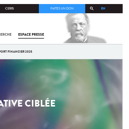
EN
CERIS
FAITES UN DON
HERCHE
ESPACE PRESSE
TOUT SUR
SARS-
COV-2 /
COVID-19
PORT FINANCIER 2025
À
L'INSTITUT
PASTEUR
TIVE CIBLÉE