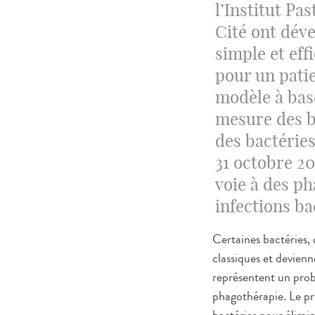
l’Institut Pa
Cité ont déve
simple et eff
pour un patie
modèle à base
mesure des b
des bactéries
31 octobre 2
voie à des p
infections ba
Certaines bactérie
classiques et devienn
représentent un prob
phagothérapie. Le pri