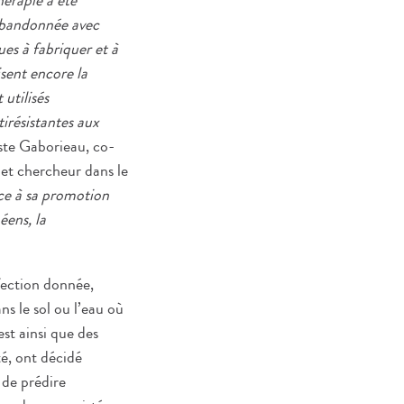
érapie a été
abandonnée avec
es à fabriquer et à
isent encore la
 utilisés
irésistantes aux
ste Gaborieau, co-
et chercheur dans le
ce à sa promotion
éens, la
nfection donnée,
s le sol ou l’eau où
est ainsi que des
té, ont décidé
e de prédire