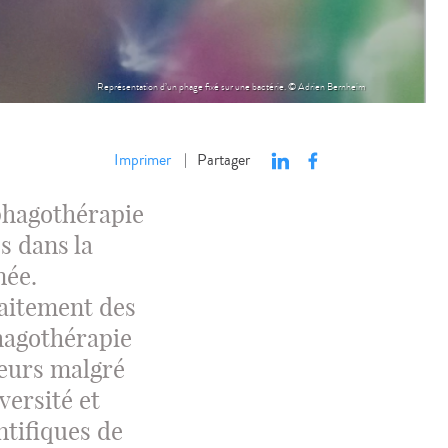
Représentation d’un phage fixé sur une bactérie. © Adrien Bernheim
Imprimer
Partager
|
 phagothérapie
es dans la
née.
raitement des
phagothérapie
heurs malgré
versité et
ntifiques de