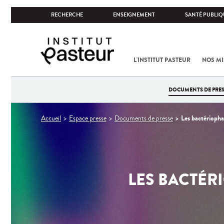
RECHERCHE
ENSEIGNEMENT
SANTÉ PUBLIQ
L'INSTITUT PASTEUR
NOS MI
DOCUMENTS DE PRES
Vous
Les bactériophag
Accueil
Espace presse
Documents de presse
êtes
ici
LES BACTÉR