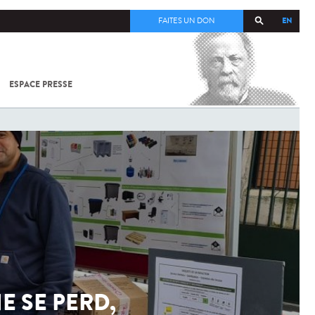
EN
FAITES UN DON
ESPACE PRESSE
TOUT SUR
SARS-
COV-2 /
COVID-19
À
L'INSTITUT
PASTEUR
NE SE PERD,