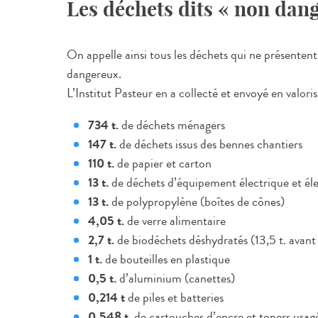
Les déchets dits « non dang
On appelle ainsi tous les déchets qui ne présentent
dangereux.
L’Institut Pasteur en a collecté et envoyé en valor
734 t.
de déchets ménagers
147 t.
de déchets issus des bennes chantiers
110 t.
de papier et carton
13 t.
de déchets d’équipement électrique et é
13 t.
de polypropylène (boîtes de cônes)
4,05 t.
de verre alimentaire
2,7 t.
de biodéchets déshydratés (13,5 t. avant
1 t.
de bouteilles en plastique
0,5 t.
d’aluminium (canettes)
0,214 t
de piles et batteries
0,548 t.
de cartouches d’encre et toners usag