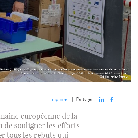
s déchets (SERD) en 2023, avec une partie du service Gestion et valorisation environnementale des déchets.
De gauche à droite : Melvyn LEYRAT, François QUELIER, Abokouo ZAGO, Issam KRAI.
Crédit : Institut Pasteur
Imprimer
Partager
|
emaine européenne de la
 de souligner les efforts
er tous les rebuts qui