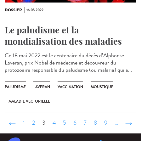
DOSSIER
16.05.2022
Le paludisme et la
mondialisation des maladies
Ce 18 mai 2022 est le centenaire du décès d’Alphonse
Laveran, prix Nobel de médecine et découvreur du
protozoaire responsable du paludisme (ou malaria) qui a...
PALUDISME
LAVERAN
VACCINATION
MOUSTIQUE
MALADIE VECTORIELLE
‹ précédent
1
2
3
4
5
6
7
8
9
…
suivant