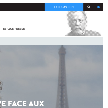
EN
FAITES UN DON
ESPACE PRESSE
TOUT SUR
SARS-
COV-2 /
COVID-19
À
L'INSTITUT
PASTEUR
VE FACE AUX