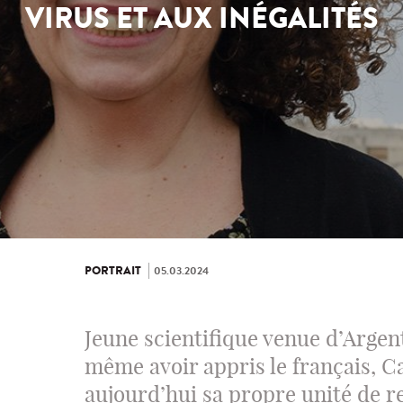
VIRUS ET AUX INÉGALITÉS
PORTRAIT
05.03.2024
Jeune scientifique venue d’Argent
même avoir appris le français, Ca
aujourd’hui sa propre unité de re