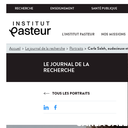
RECHERCHE
ENSEIGNEMENT
SANTÉ PUBLIQUE
L'INSTITUT PASTEUR
NOS MISSIONS
Vous
Carla Saleh, audacieuse et
Accueil
Le journal de la recherche
Portraits
êtes
ici
LE JOURNAL DE LA
RECHERCHE
TOUS LES PORTRAITS
CARLA SALE