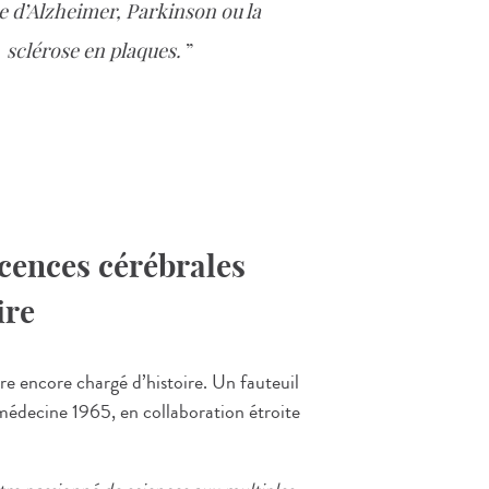
e d’Alzheimer, Parkinson ou la
sclérose en plaques.
scences cérébrales
ire
re encore chargé d’histoire. Un fauteuil
édecine 1965, en collaboration étroite