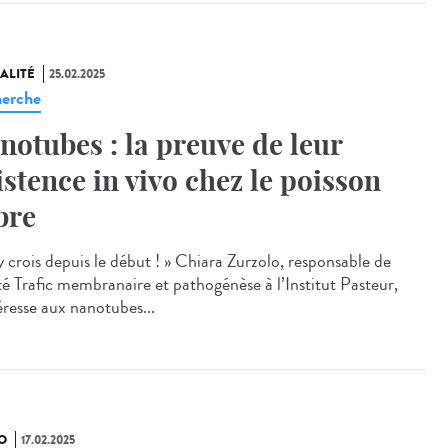
ALITÉ
25.02.2025
erche
notubes : la preuve de leur
istence in vivo chez le poisson
bre
y crois depuis le début ! » Chiara Zurzolo, responsable de
ité Trafic membranaire et pathogénèse à l’Institut Pasteur,
éresse aux nanotubes...
O
17.02.2025