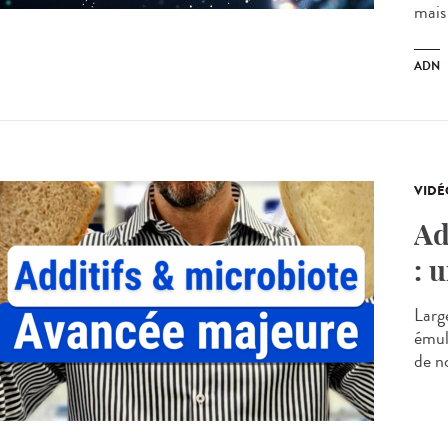
mais
ADN
VIDÉ
Ad
: 
Large
émuls
de n