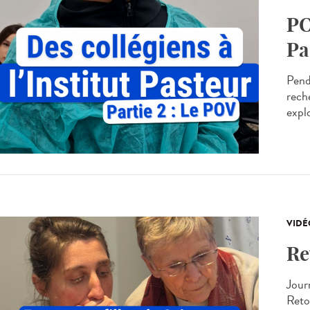
PO
Pa
Pend
rech
explo
VIDÉ
Re
Jour
Reto