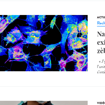
ACTU
Rech
Na
ex
zè
« J’
l’un
s’int
VIDÉ