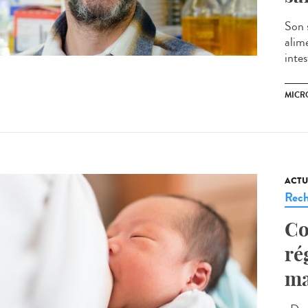
Son 
alim
intes
MICR
ACTU
Rech
Co
ré
ma