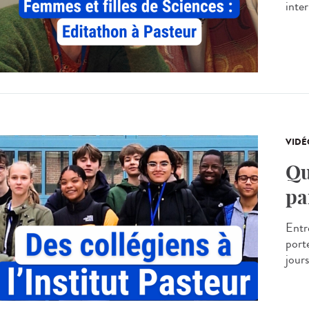
inte
VIDÉ
Qu
pa
Entre
port
jours