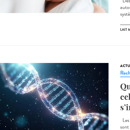
Des 
auto
syst
LAIT 
ACTU
Rech
Qu
ce
s’
Les 
sont