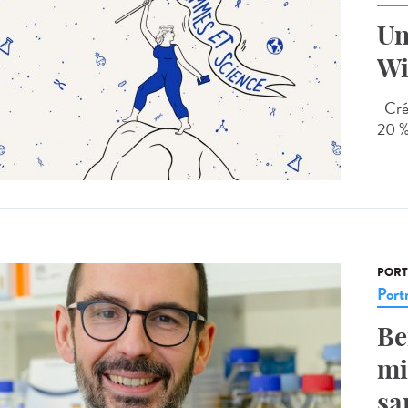
Un
Wi
Créd
20 %
PORT
Portr
Be
mi
sa