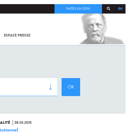
EN
FAITES UN DON
ESPACE PRESSE
TOUT SUR
SARS-
COV-2 /
COVID-19
À
L'INSTITUT
PASTEUR
ALITÉ
08.03.2025
tutionnel