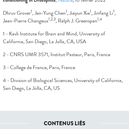
conditioning in Drosophila
,
Nature
, 16 février 2022
1
1
1
1
Dhruv Grover
, Jen-Yung Chen
, Jiayun Xie
, Jinfang Li
,
1,2,3
1,4
Jean-Pierre Changeux
, Ralph J. Greenspan
1 - Kavli Institute for Brain and Mind, University of
California, San Diego, La Jolla, CA, USA
2 - CNRS UMR 3571, Institut Pasteur, Paris, France
3 - College de France, Paris, France
4 - Division of Biological Sciences, University of California,
San Diego, La Jolla, CA, US
CONTENUS LIÉS