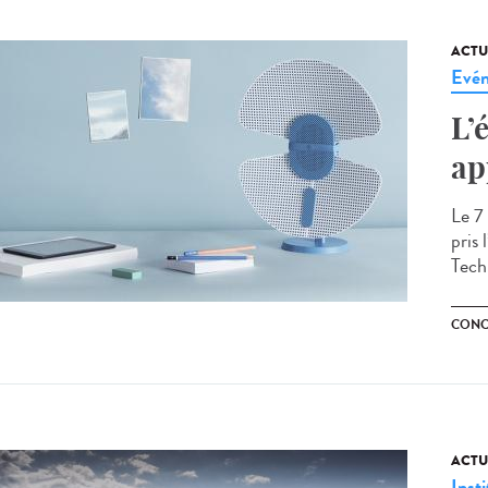
ACTU
Evé
L’
ap
Le 7
pris
Tech
CONC
ACTU
Insti