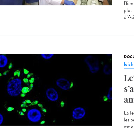
Bien
plus
d’Asi
DOCU
leis
Le
s’
am
La l
les 
est 