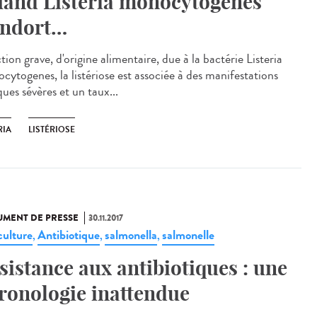
and Listeria monocytogenes
endort…
tion grave, d'origine alimentaire, due à la bactérie Listeria
cytogenes, la listériose est associée à des manifestations
ques sévères et un taux...
RIA
LISTÉRIOSE
MENT DE PRESSE
30.11.2017
culture
Antibiotique
salmonella
salmonelle
,
,
,
sistance aux antibiotiques : une
ronologie inattendue