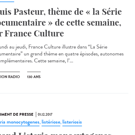
uis Pasteur, thème de « la Série
cumentaire » de cette semaine,
r France Culture
undi au jeudi, France Culture illustre dans “La Série
mentaire” un grand thème en quatre épisodes, autonomes
omplémentaires. Cette semaine, l’...
SION RADIO
130 ANS
MENT DE PRESSE
01.12.2017
eria monocytogenes
listériose
listeriosis
,
,