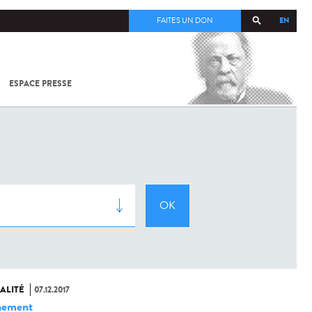
EN
FAITES UN DON
ESPACE PRESSE
TOUT SUR
SARS-
COV-2 /
COVID-19
À
L'INSTITUT
PASTEUR
ALITÉ
07.12.2017
nement