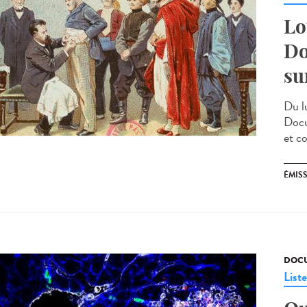
Lo
Do
su
Du l
Docu
et c
ÉMIS
DOCU
List