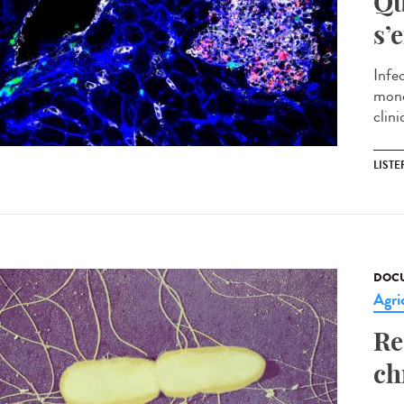
Qu
s’
Infec
mono
clini
LISTE
DOCU
Agri
Re
ch