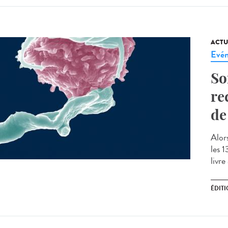
ACTU
Evé
So
re
de
Alor
les 
livre
ÉDIT