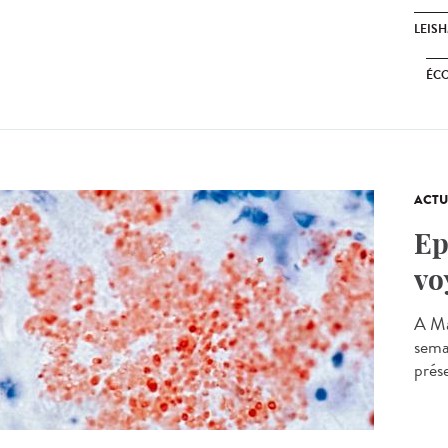
LEIS
ÉC
ACTU
Ep
vo
A Ma
sema
prése