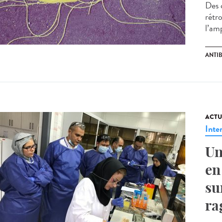
Des c
rétr
l’amp
ANTI
ACTU
Inte
Un
en
su
ra