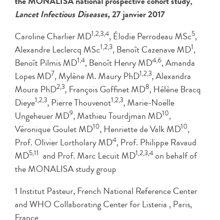
the MONALISA national prospective cohort study,
Lancet Infectious Diseases,
27 janvier 2017
1,2,3,4
5
Caroline Charlier MD
, Élodie Perrodeau MSc
,
1,2,3
1
Alexandre Leclercq MSc
, Benoît Cazenave MD
,
1,4
4,6
Benoît Pilmis MD
, Benoît Henry MD
, Amanda
7
1,2,3
Lopes MD
, Mylène M. Maury PhD
, Alexandra
2,3
8
Moura PhD
, François Goffinet MD
, Hélène Bracq
1,2,3
1,2,3
Dieye
, Pierre Thouvenot
, Marie-Noëlle
9
10
Ungeheuer MD
, Mathieu Tourdjman MD
,
10
10
Véronique Goulet MD
, Henriette de Valk MD
,
4
Prof. Olivier Lortholary MD
, Prof. Philippe Ravaud
5,11
1,2,3,4
MD
and Prof. Marc Lecuit MD
on behalf of
the MONALISA study group
1 Institut Pasteur, French National Reference Center
and WHO Collaborating Center for Listeria , Paris,
France