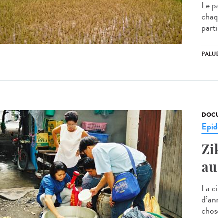
Le p
chaq
parti
PALU
DOCU
Epid
Zi
au
La c
d’an
chos