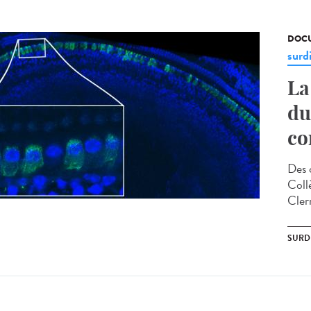
DOCU
surd
La
du
co
Des 
Coll
Cler
SURD