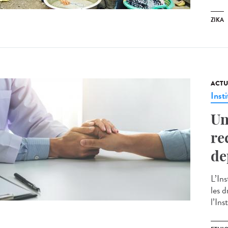
ZIKA
ACTU
Insti
Un
re
de
L’In
les d
l’Ins