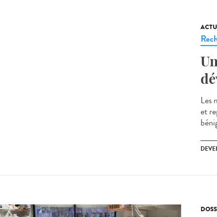
ACTU
Rech
Un
dé
Les 
et r
béni
DEVE
DOSS