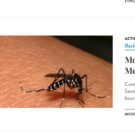
ETHI
ACTU
Rech
Mo
Me
Comm
Sara
bour
MOUS