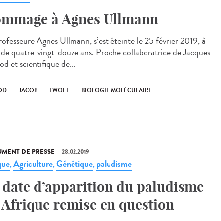
mmage à Agnes Ullmann
rofesseure Agnes Ullmann, s’est éteinte le 25 février 2019, à
e de quatre-vingt-douze ans. Proche collaboratrice de Jacques
d et scientifique de...
OD
JACOB
LWOFF
BIOLOGIE MOLÉCULAIRE
MENT DE PRESSE
28.02.2019
que
Agriculture
Génétique
paludisme
,
,
,
 date d’apparition du paludisme
 Afrique remise en question