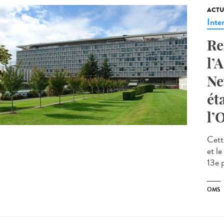
ACTU
Inte
Re
l’
Ne
ét
l’
Cett
et l
13e 
OMS