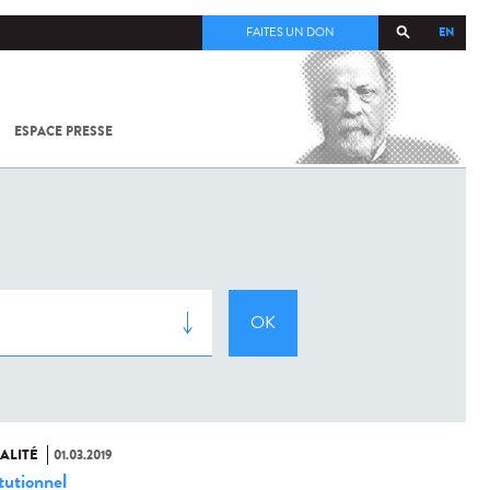
EN
FAITES UN DON
ESPACE PRESSE
TOUT SUR
SARS-
COV-2 /
COVID-19
À
L'INSTITUT
PASTEUR
ALITÉ
01.03.2019
tutionnel