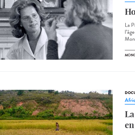
Ho
La P
l’âg
Mono
MON
DOCU
Afri
La
en