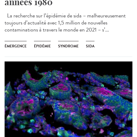
années 1980
La recherche sur l’épidémie de sida – malheureusement
toujours d’actualité avec 1,5 million de nouvelles
contaminations à travers le monde en 2021 – s’...
ÉMERGENCE
ÉPIDÉMIE
SYNDROME
SIDA